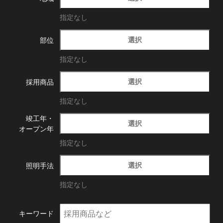
指定なし
選択
部位
指定なし
選択
採用商品
指定なし
竣工年・
選択
オープン年
指定なし
選択
照明手法
指定なし
キーワード