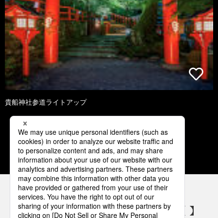
貴船神社参道ライトアップ
1
2
3
4
5
パナソニックの電気設備 SNSアカウント