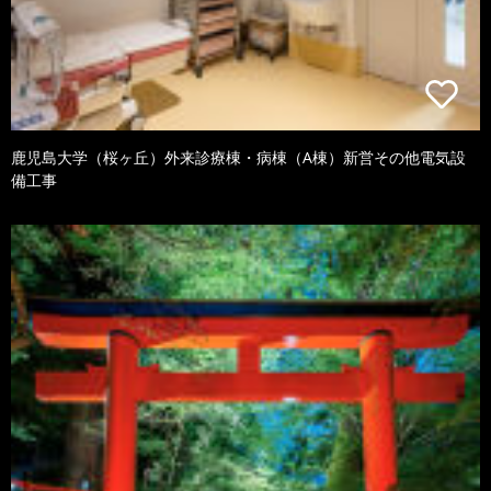
鹿児島大学（桜ヶ丘）外来診療棟・病棟（A棟）新営その他電気設
備工事