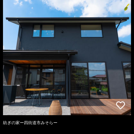
紡ぎの家ー四街道市みそらー