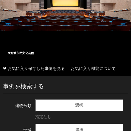
大船渡市民文化会館
❤ お気に入り保存した事例を見る
お気に入り機能について
事例を検索する
選択
建物分類
指定なし
選択
地域