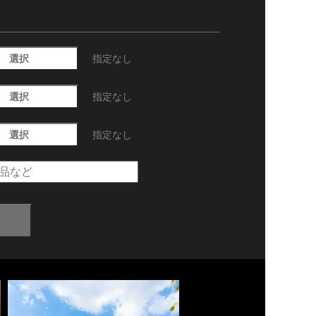
選択
指定なし
選択
指定なし
選択
指定なし