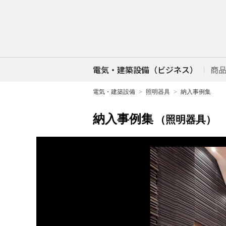
電気・建築設備（ビジネス）
商
電気・建築設備
照明器具
納入事例集
納入事例集
（照明器具）