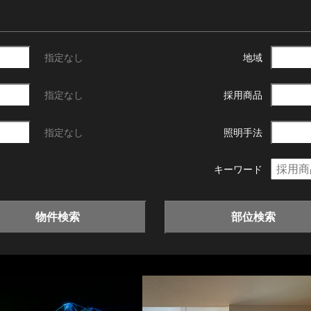
指定なし
地域
指定なし
採用商品
指定なし
照明手法
キーワード
物件検索
部位検索