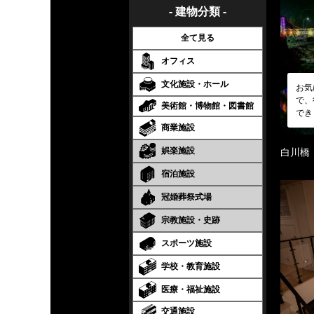
- 建物分類 -
全て見る
オフィス
文化施設・ホール
お気
で、
美術館・博物館・図書館
でき
商業施設
娯楽施設
白川橋
宿泊施設
冠婚葬祭式場
宗教施設・史跡
スポーツ施設
学校・教育施設
医療・福祉施設
交通施設