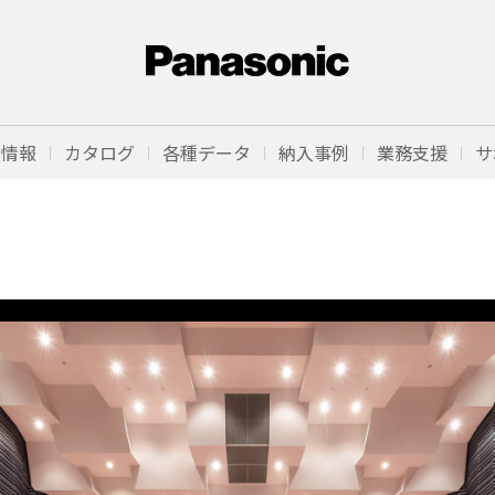
品情報
カタログ
各種データ
納入事例
業務支援
サ