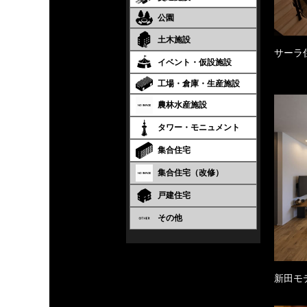
公園
土木施設
サーラ
イベント・仮設施設
工場・倉庫・生産施設
農林水産施設
タワー・モニュメント
集合住宅
集合住宅（改修）
戸建住宅
その他
新田モ