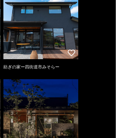
紡ぎの家ー四街道市みそらー