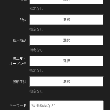
指定なし
選択
部位
指定なし
選択
採用商品
指定なし
竣工年・
選択
オープン年
指定なし
選択
照明手法
指定なし
キーワード