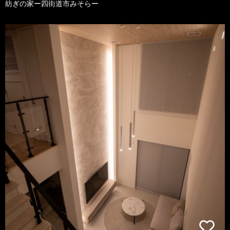
紡ぎの家ー四街道市みそらー