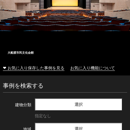
大船渡市民文化会館
❤ お気に入り保存した事例を見る
お気に入り機能について
事例を検索する
選択
建物分類
指定なし
選択
地域