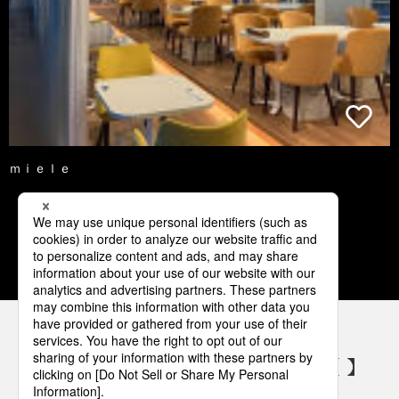
ｍｉｅｌｅ
1
2
3
4
5
パナソニックの電気設備 SNSアカウント