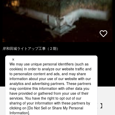
岸和田城ライトアップ工事（２期）
1
2
3
4
5
パナソニックの電気設備 SNSアカウント