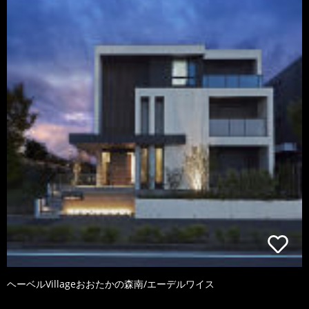
ヘーベルVillageおおたかの森南/エーデルワイス