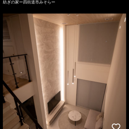
紡ぎの家ー四街道市みそらー