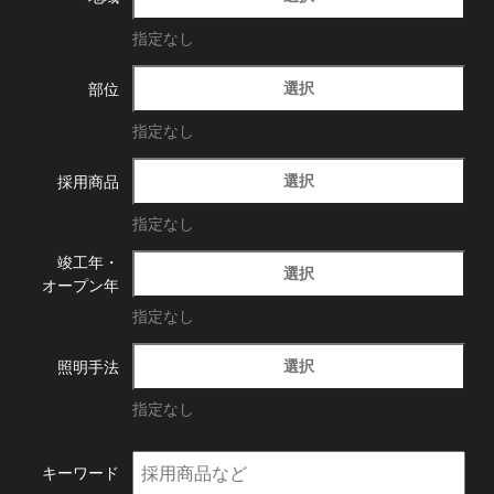
指定なし
選択
部位
指定なし
選択
採用商品
指定なし
竣工年・
選択
オープン年
指定なし
選択
照明手法
指定なし
キーワード