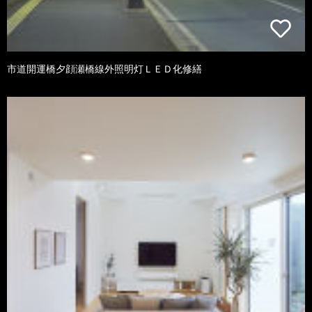
市道開運橋夕顔瀬橋線外照明灯ＬＥＤ化修繕