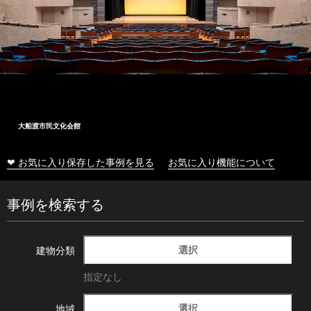
大船渡市民文化会館
❤ お気に入り保存した事例を見る
お気に入り機能について
事例を検索する
選択
建物分類
指定なし
選択
地域