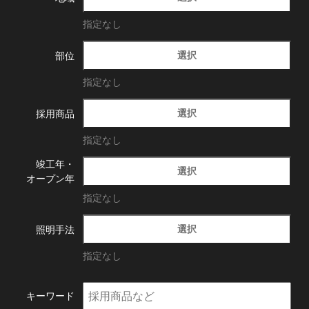
指定なし
選択
部位
指定なし
選択
採用商品
指定なし
竣工年・
選択
オープン年
指定なし
選択
照明手法
指定なし
キーワード