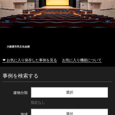
大船渡市民文化会館
❤ お気に入り保存した事例を見る
お気に入り機能について
事例を検索する
選択
建物分類
指定なし
選択
地域