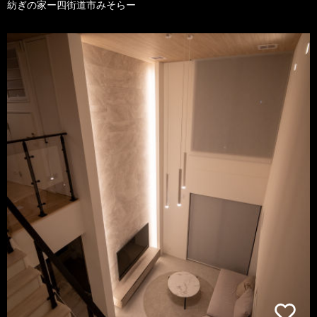
紡ぎの家ー四街道市みそらー