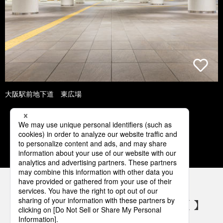
大阪駅前地下道 東広場
1
2
3
4
5
パナソニックの電気設備 SNSアカウント