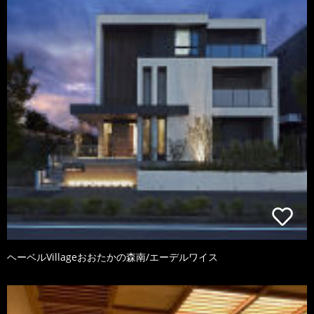
ヘーベルVillageおおたかの森南/エーデルワイス