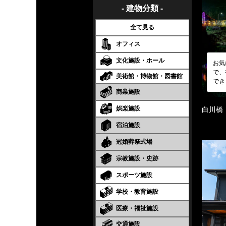
- 建物分類 -
全て見る
オフィス
文化施設・ホール
お気
で、
美術館・博物館・図書館
でき
商業施設
娯楽施設
白川橋
宿泊施設
冠婚葬祭式場
宗教施設・史跡
スポーツ施設
学校・教育施設
医療・福祉施設
交通施設