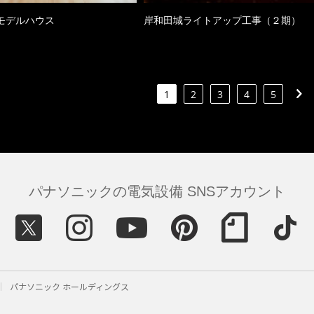
モデルハウス
岸和田城ライトアップ工事（２期）
1
2
3
4
5
パナソニックの電気設備 SNSアカウント
パナソニック ホールディングス