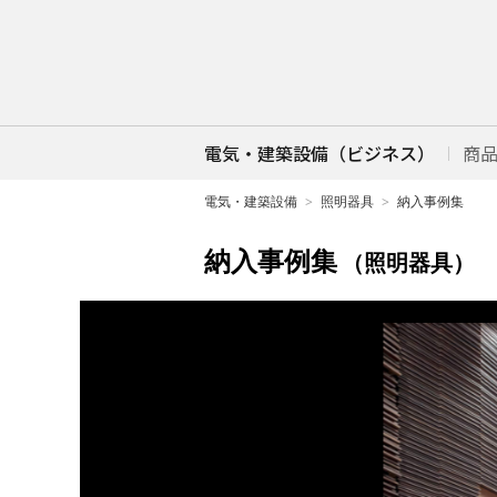
電気・建築設備（ビジネス）
商
電気・建築設備
照明器具
納入事例集
納入事例集
（照明器具）