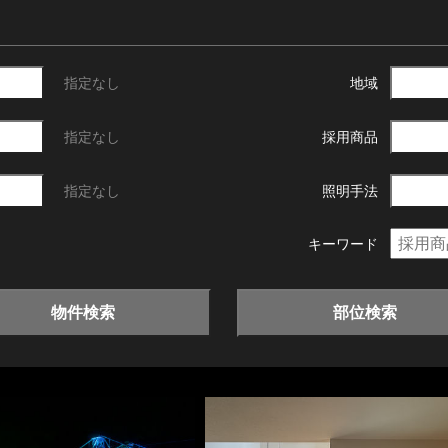
指定なし
地域
指定なし
採用商品
指定なし
照明手法
キーワード
物件検索
部位検索