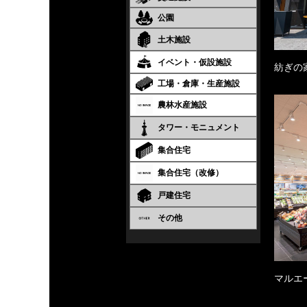
公園
土木施設
イベント・仮設施設
紡ぎの
工場・倉庫・生産施設
農林水産施設
タワー・モニュメント
集合住宅
集合住宅（改修）
戸建住宅
その他
マルエ