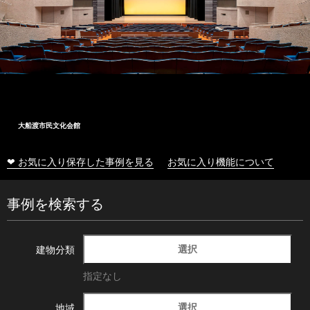
大船渡市民文化会館
❤ お気に入り保存した事例を見る
お気に入り機能について
事例を検索する
選択
建物分類
指定なし
選択
地域