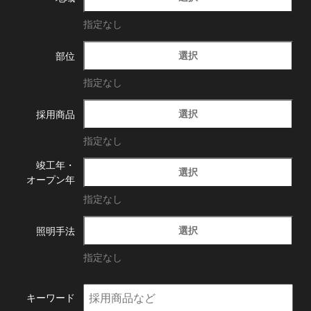
指定なし
選択
部位
指定なし
選択
採用商品
指定なし
竣工年・
選択
オープン年
指定なし
選択
照明手法
指定なし
キーワード