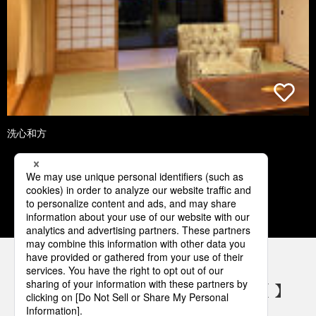
洗心和方
1
2
3
4
5
パナソニックの電気設備 SNSアカウント