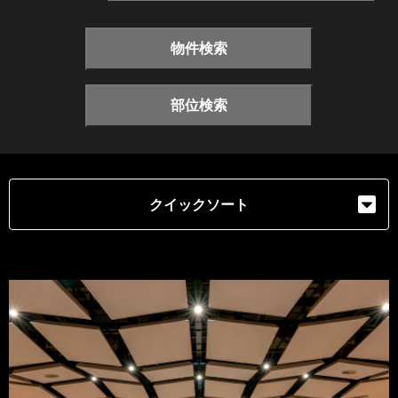
物件検索
部位検索
クイックソート