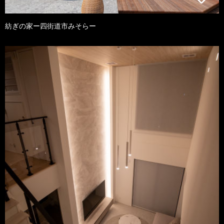
紡ぎの家ー四街道市みそらー