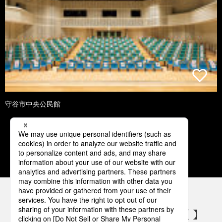
守谷市中央公民館
3
4
5
6
7
パナソニックの電気設備 SNSアカウント