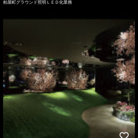
粕屋町グラウンド照明ＬＥＤ化業務