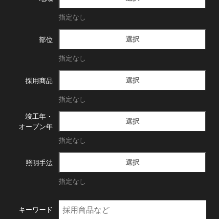
指定なし
選択
部位
指定なし
選択
採用商品
指定なし
竣工年・
選択
オープン年
指定なし
選択
照明手法
指定なし
キーワード