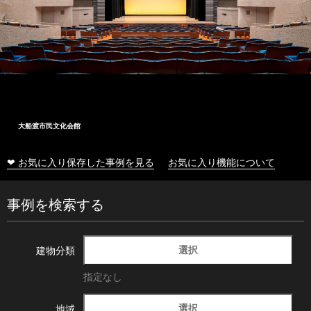
大船渡市民文化会館
❤ お気に入り保存した事例を見る
お気に入り機能について
事例を検索する
選択
建物分類
指定なし
選択
地域