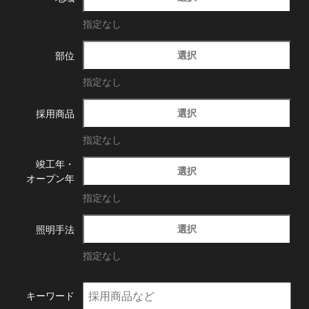
指定なし
選択
部位
指定なし
選択
採用商品
指定なし
竣工年・
選択
オープン年
指定なし
選択
照明手法
指定なし
キーワード