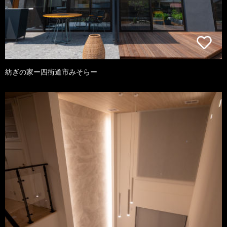
紡ぎの家ー四街道市みそらー