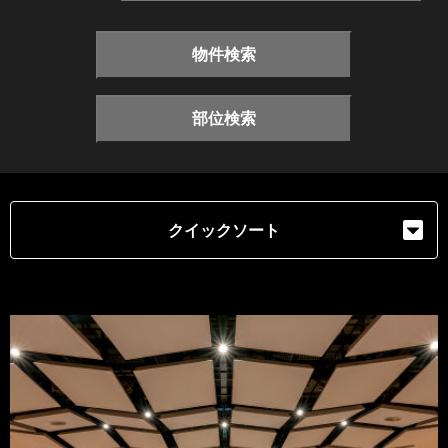
物件検索
部位検索
クイックソート