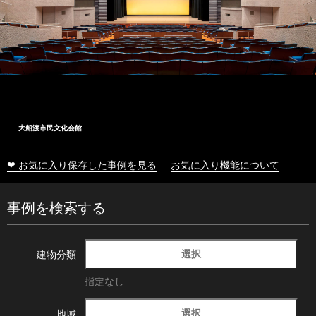
大船渡市民文化会館
❤ お気に入り保存した事例を見る
お気に入り機能について
事例を検索する
選択
建物分類
指定なし
選択
地域