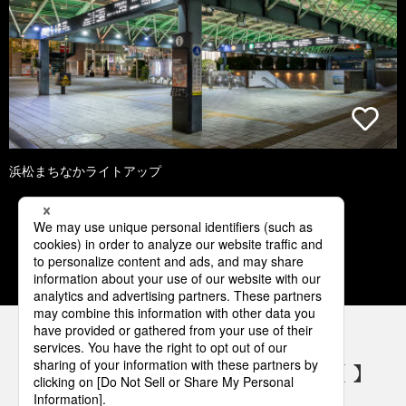
浜松まちなかライトアップ
1
2
3
4
5
パナソニックの電気設備 SNSアカウント