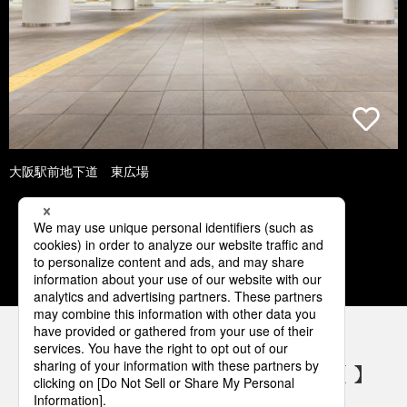
大阪駅前地下道 東広場
1
2
3
4
5
パナソニックの電気設備 SNSアカウント