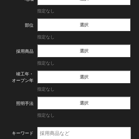
指定なし
選択
部位
指定なし
選択
採用商品
指定なし
竣工年・
選択
オープン年
指定なし
選択
照明手法
指定なし
キーワード