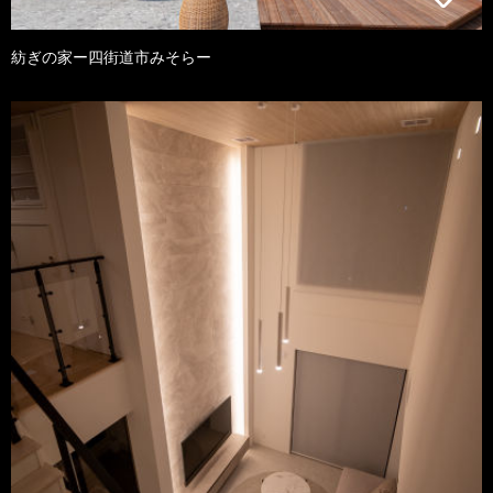
紡ぎの家ー四街道市みそらー