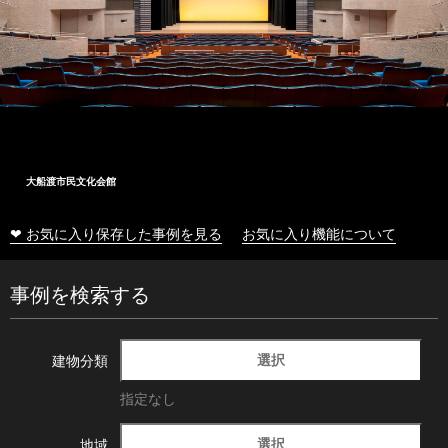
大船渡市民文化会館
❤ お気に入り保存した事例を見る
お気に入り機能について
事例を検索する
選択
建物分類
指定なし
選択
地域