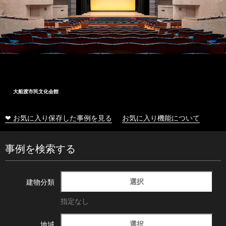
大船渡市民文化会館
❤ お気に入り保存した事例を見る
お気に入り機能について
事例を検索する
選択
建物分類
指定なし
選択
地域