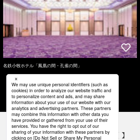
名鉄小牧ホテル「鳳凰の間・孔雀の間」
2
3
4
5
6
パナソニックの電気設備 SNSアカウント