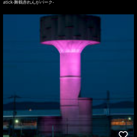
atick-舞鶴赤れんがパーク-