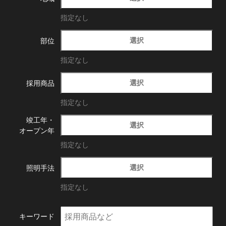
指定なし
選択
部位
指定なし
選択
採用商品
指定なし
竣工年・
選択
オープン年
指定なし
選択
照明手法
指定なし
キーワード