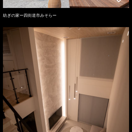
紡ぎの家ー四街道市みそらー