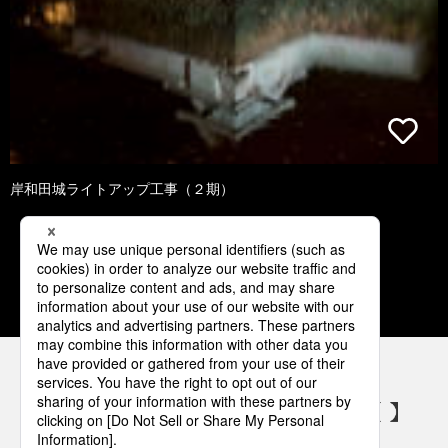
岸和田城ライトアップ工事（２期）
1
2
3
4
5
パナソニックの電気設備 SNSアカウント