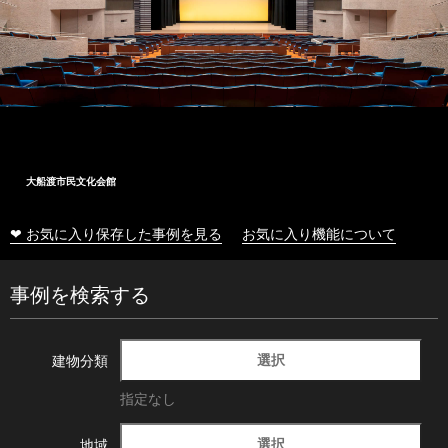
大船渡市民文化会館
❤ お気に入り保存した事例を見る
お気に入り機能について
事例を検索する
選択
建物分類
指定なし
選択
地域