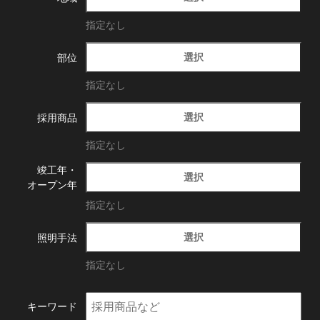
指定なし
選択
部位
指定なし
選択
採用商品
指定なし
竣工年・
選択
オープン年
指定なし
選択
照明手法
指定なし
キーワード