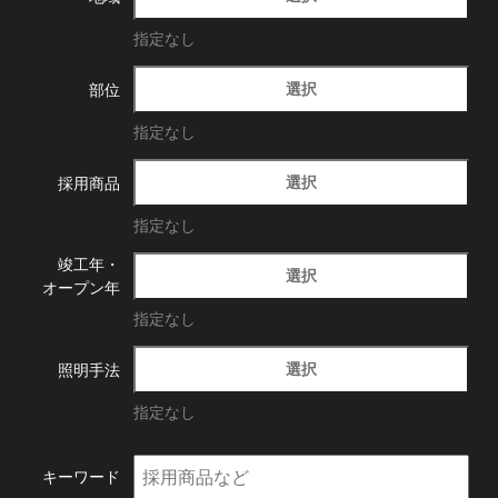
指定なし
選択
部位
指定なし
選択
採用商品
指定なし
竣工年・
選択
オープン年
指定なし
選択
照明手法
指定なし
キーワード