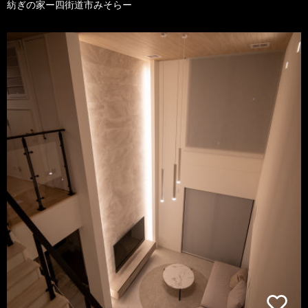
紡ぎの家ー四街道市みそらー