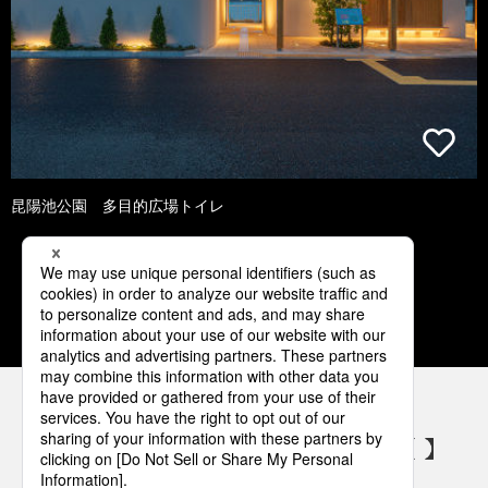
昆陽池公園 多目的広場トイレ
1
2
3
4
5
パナソニックの電気設備 SNSアカウント