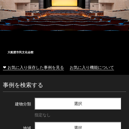
大船渡市民文化会館
❤ お気に入り保存した事例を見る
お気に入り機能について
事例を検索する
選択
建物分類
指定なし
選択
地域