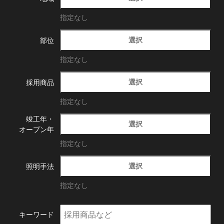
指定なし
選択
部位
指定なし
選択
採用商品
指定なし
竣工年・
選択
オープン年
指定なし
選択
照明手法
指定なし
キーワード