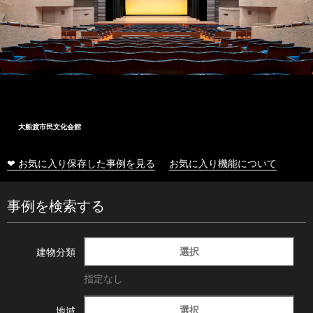
大船渡市民文化会館
❤ お気に入り保存した事例を見る
お気に入り機能について
事例を検索する
選択
建物分類
指定なし
選択
地域