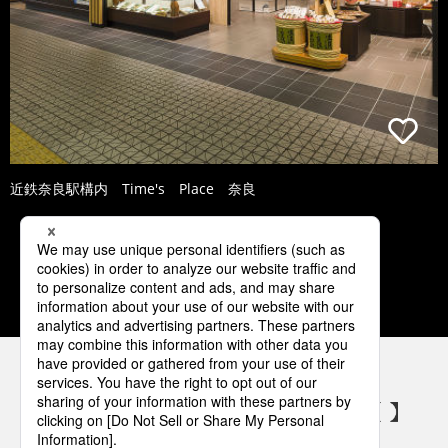
近鉄奈良駅構内 Time's Place 奈良
5
6
7
8
9
パナソニックの電気設備 SNSアカウント