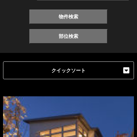
物件検索
部位検索
クイックソート