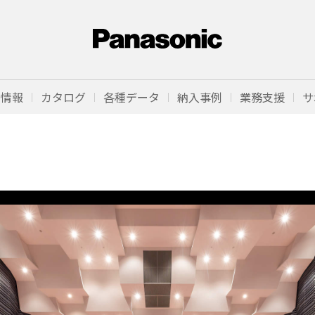
品情報
カタログ
各種データ
納入事例
業務支援
サ