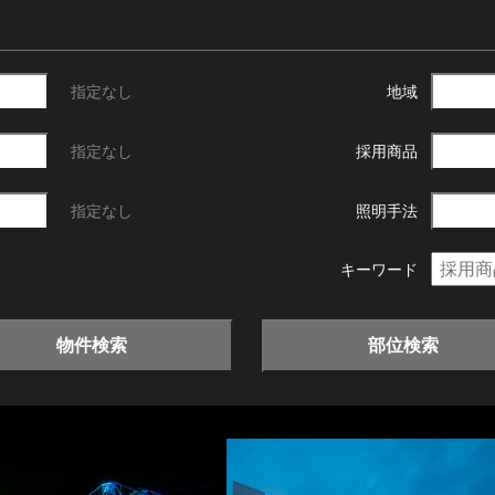
指定なし
地域
指定なし
採用商品
指定なし
照明手法
キーワード
物件検索
部位検索