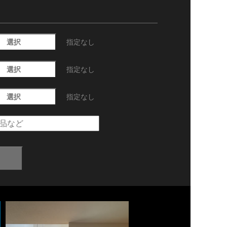
選択
指定なし
選択
指定なし
選択
指定なし