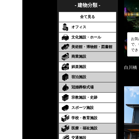
- 建物分類 -
全て見る
オフィス
文化施設・ホール
お気
で、
美術館・博物館・図書館
でき
商業施設
娯楽施設
白川橋
宿泊施設
冠婚葬祭式場
宗教施設・史跡
スポーツ施設
学校・教育施設
医療・福祉施設
交通施設