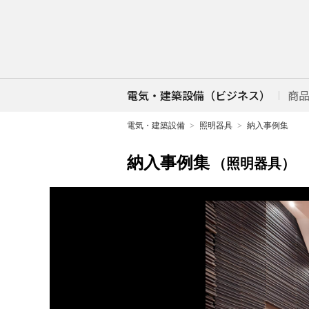
電気・建築設備（ビジネス）
商
電気・建築設備
照明器具
納入事例集
納入事例集
（照明器具）