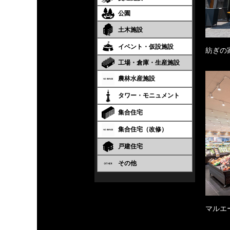
公園
土木施設
イベント・仮設施設
紡ぎの
工場・倉庫・生産施設
農林水産施設
タワー・モニュメント
集合住宅
集合住宅（改修）
戸建住宅
その他
マルエ