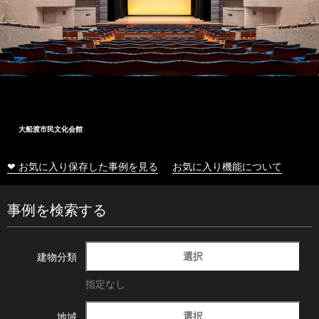
大船渡市民文化会館
❤ お気に入り保存した事例を見る
お気に入り機能について
事例を検索する
選択
建物分類
指定なし
選択
地域