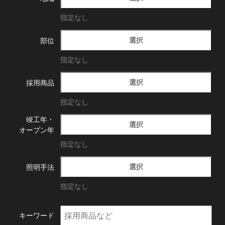
指定なし
選択
部位
指定なし
選択
採用商品
指定なし
竣工年・
選択
オープン年
指定なし
選択
照明手法
指定なし
キーワード