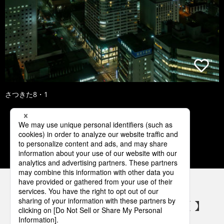
さつきた8・1
1
2
3
4
5
パナソニックの電気設備 SNSアカウント