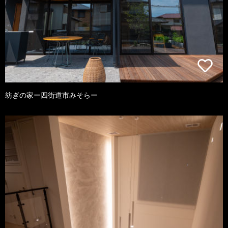
紡ぎの家ー四街道市みそらー