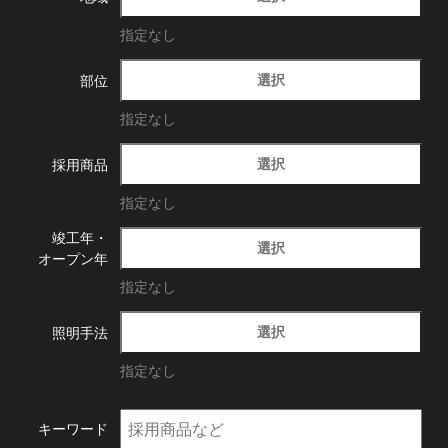
指定なし
選択
部位
指定なし
選択
採用商品
指定なし
竣工年・
選択
オープン年
指定なし
選択
照明手法
指定なし
キーワード