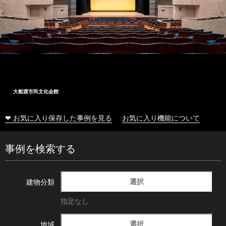
大船渡市民文化会館
❤ お気に入り保存した事例を見る
お気に入り機能について
事例を検索する
選択
建物分類
指定なし
選択
地域