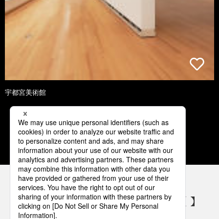
宇都宮美術館
1
2
3
4
5
パナソニックの電気設備 SNSアカウント