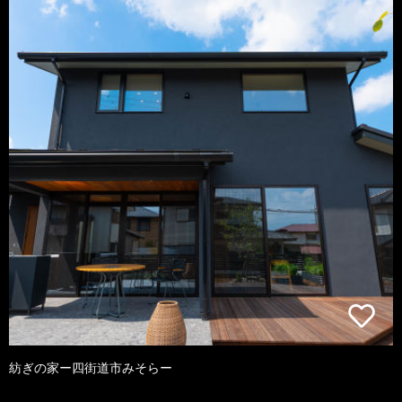
紡ぎの家ー四街道市みそらー