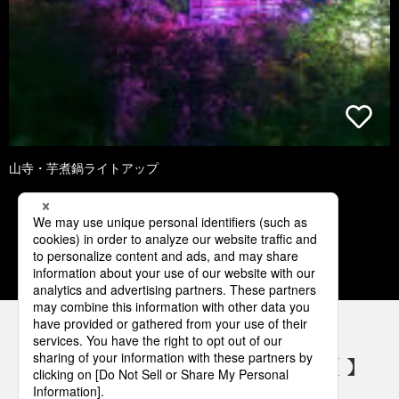
山寺・芋煮鍋ライトアップ
1
2
3
4
5
パナソニックの電気設備 SNSアカウント