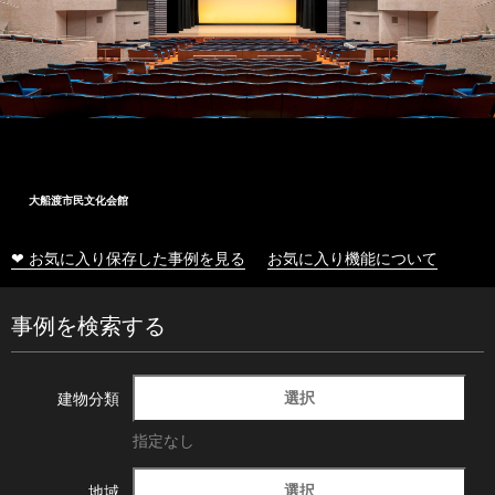
大船渡市民文化会館
❤ お気に入り保存した事例を見る
お気に入り機能について
事例を検索する
選択
建物分類
指定なし
選択
地域