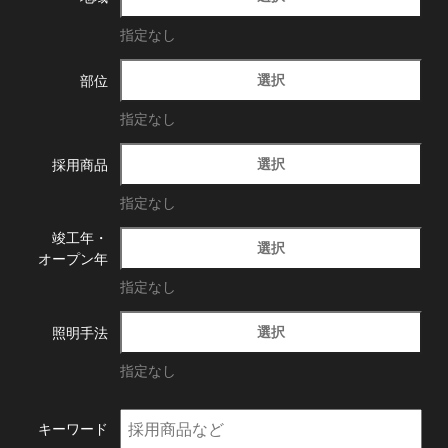
指定なし
選択
部位
指定なし
選択
採用商品
指定なし
竣工年・
選択
オープン年
指定なし
選択
照明手法
指定なし
キーワード