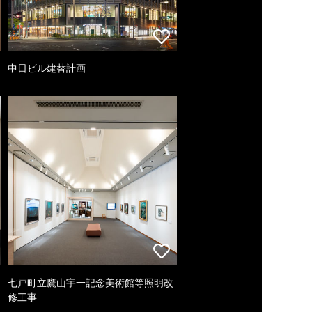
中日ビル建替計画
七戸町立鷹山宇一記念美術館等照明改
修工事