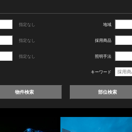
指定なし
地域
指定なし
採用商品
指定なし
照明手法
キーワード
物件検索
部位検索