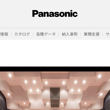
品情報
カタログ
各種データ
納入事例
業務支援
サ