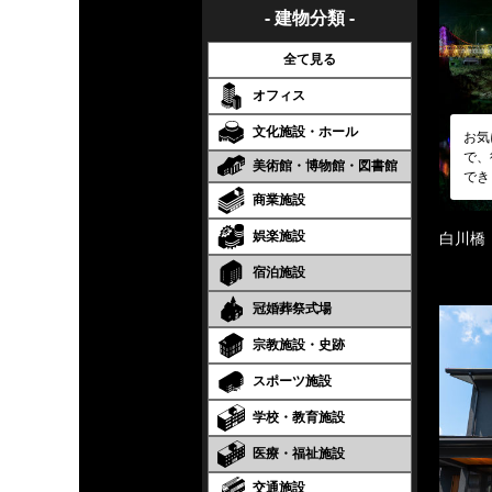
- 建物分類 -
全て見る
オフィス
文化施設・ホール
お気
で、
美術館・博物館・図書館
でき
商業施設
娯楽施設
白川橋
宿泊施設
冠婚葬祭式場
宗教施設・史跡
スポーツ施設
学校・教育施設
医療・福祉施設
交通施設