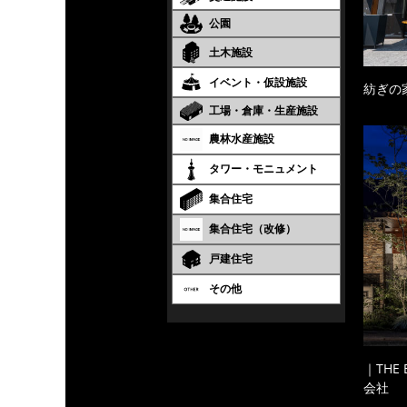
公園
土木施設
イベント・仮設施設
紡ぎの
工場・倉庫・生産施設
農林水産施設
タワー・モニュメント
集合住宅
集合住宅（改修）
戸建住宅
その他
｜THE
会社