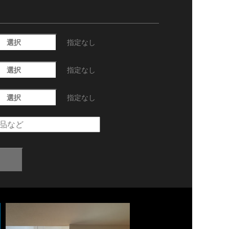
選択
指定なし
選択
指定なし
選択
指定なし