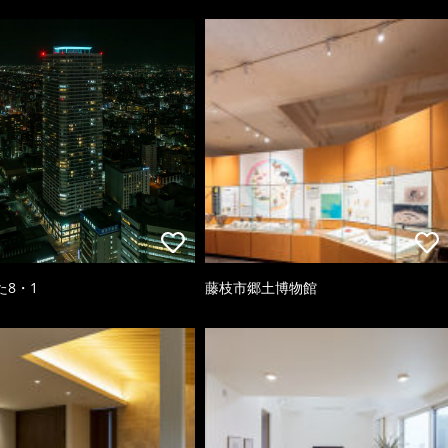
た8・1
藤枝市郷土博物館