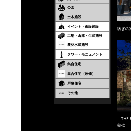
公園
土木施設
イベント・仮設施設
紡ぎの
工場・倉庫・生産施設
農林水産施設
タワー・モニュメント
集合住宅
集合住宅（改修）
戸建住宅
その他
｜THE
会社