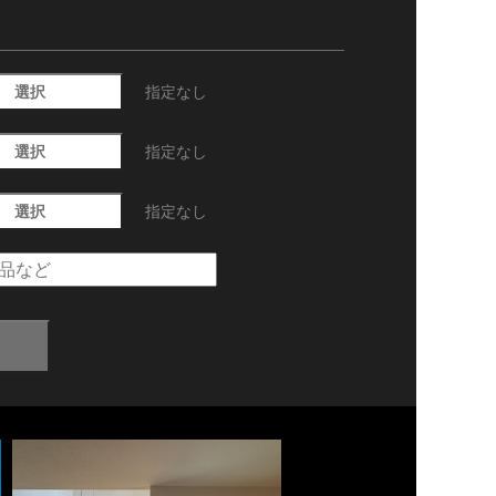
選択
指定なし
選択
指定なし
選択
指定なし