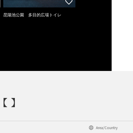
昆陽池公園 多目的広場トイレ
Area/Country