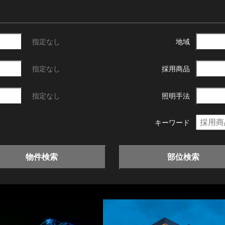
指定なし
地域
指定なし
採用商品
指定なし
照明手法
キーワード
物件検索
部位検索