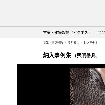
電気・建築設備（ビジネス）
商
電気・建築設備
照明器具
納入事例集
納入事例集
（照明器具）