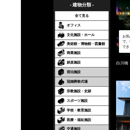
- 建物分類 -
全て見る
オフィス
文化施設・ホール
お気
で、
美術館・博物館・図書館
でき
商業施設
娯楽施設
白川橋
宿泊施設
冠婚葬祭式場
宗教施設・史跡
スポーツ施設
学校・教育施設
医療・福祉施設
交通施設