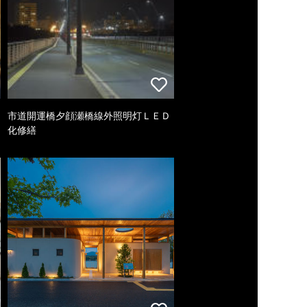
市道開運橋夕顔瀬橋線外照明灯ＬＥＤ
化修繕