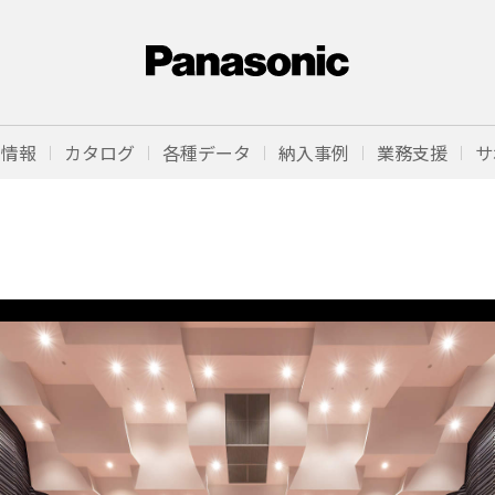
品情報
カタログ
各種データ
納入事例
業務支援
サ