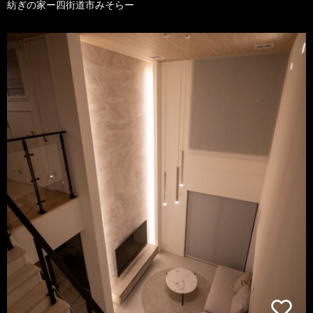
紡ぎの家ー四街道市みそらー