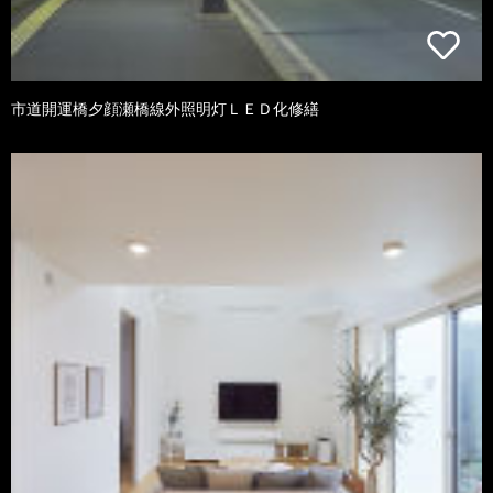
市道開運橋夕顔瀬橋線外照明灯ＬＥＤ化修繕