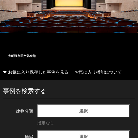
大船渡市民文化会館
❤ お気に入り保存した事例を見る
お気に入り機能について
事例を検索する
選択
建物分類
指定なし
選択
地域