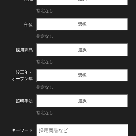
指定なし
選択
部位
指定なし
選択
採用商品
指定なし
竣工年・
選択
オープン年
指定なし
選択
照明手法
指定なし
キーワード