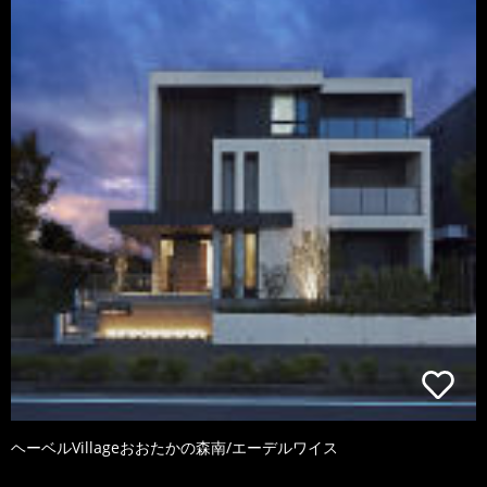
ヘーベルVillageおおたかの森南/エーデルワイス