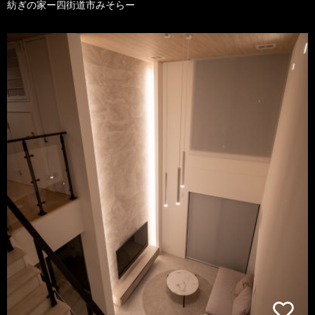
紡ぎの家ー四街道市みそらー