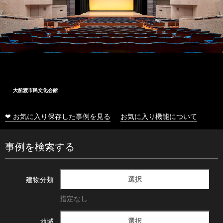
大船渡市民文化会館
❤ お気に入り保存した事例を見る
お気に入り機能について
事例を検索する
選択
建物分類
指定なし
選択
地域