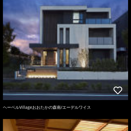
ヘーベルVillageおおたかの森南/エーデルワイス