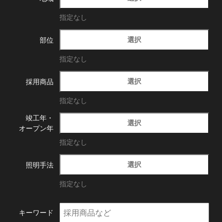
指定なし
選択
部位
指定なし
選択
採用商品
指定なし
竣工年・
選択
オープン年
指定なし
選択
照明手法
指定なし
キーワード