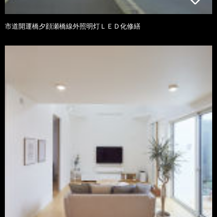
市道開運橋夕顔瀬橋線外照明灯ＬＥＤ化修繕