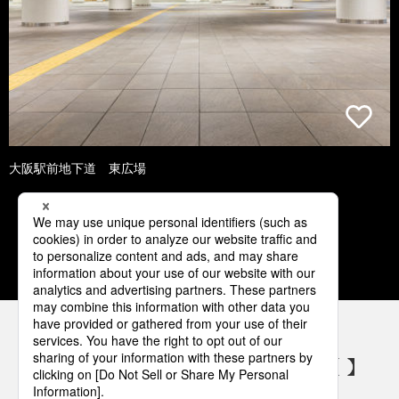
大阪駅前地下道 東広場
1
2
3
4
5
パナソニックの電気設備 SNSアカウント