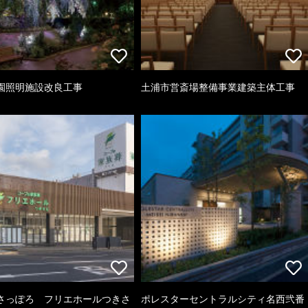
園照明施設改良工事
土浦市営斎場整備事業建築主体工事
さっぽろ フリエホールつきさ
ポレスターセントラルシティ名西弐番