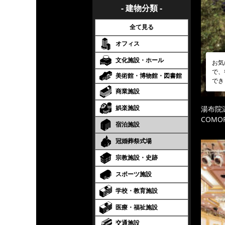
- 建物分類 -
全て見る
オフィス
文化施設・ホール
お気
で、
美術館・博物館・図書館
でき
商業施設
娯楽施設
湯布院
COMOR
宿泊施設
冠婚葬祭式場
宗教施設・史跡
スポーツ施設
学校・教育施設
医療・福祉施設
交通施設