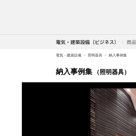
電気・建築設備（ビジネス）
商
電気・建築設備
照明器具
納入事例集
納入事例集
（照明器具）