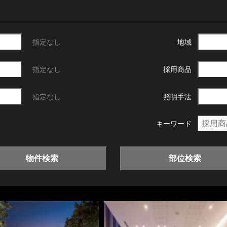
指定なし
地域
指定なし
採用商品
指定なし
照明手法
キーワード
物件検索
部位検索