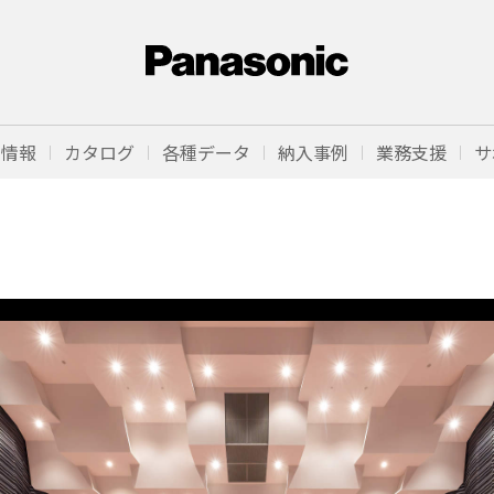
品情報
カタログ
各種データ
納入事例
業務支援
サ