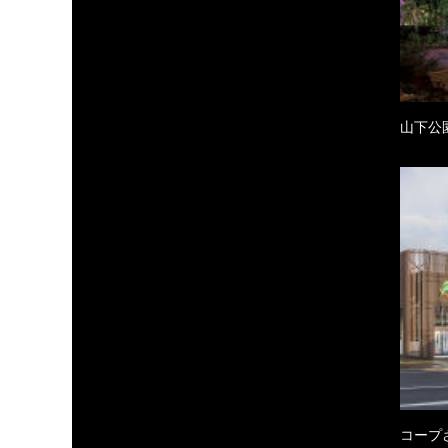
山下公
コープ