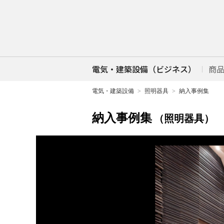
電気・建築設備（ビジネス）
商
電気・建築設備
照明器具
納入事例集
納入事例集
（照明器具）