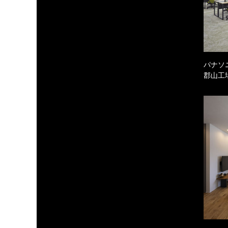
パナソ
郡山工