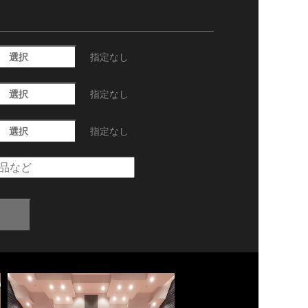
選択
指定なし
選択
指定なし
選択
指定なし