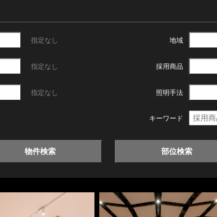
指定なし
地域
指定なし
採用商品
指定なし
照明手法
キーワード
物件検索
部位検索