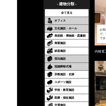
- 建物分類 -
全て見る
オフィス
文化施設・ホール
お気
で、
美術館・博物館・図書館
でき
商業施設
娯楽施設
内橋電
宿泊施設
冠婚葬祭式場
宗教施設・史跡
スポーツ施設
学校・教育施設
医療・福祉施設
交通施設