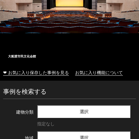
大船渡市民文化会館
❤ お気に入り保存した事例を見る
お気に入り機能について
事例を検索する
選択
建物分類
指定なし
選択
地域