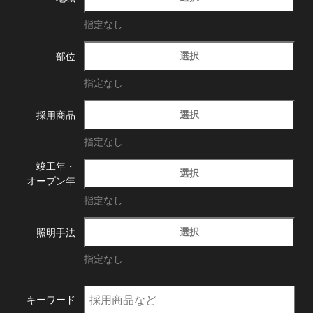
指定なし
選択
部位
指定なし
選択
採用商品
指定なし
竣工年・
選択
オープン年
指定なし
選択
照明手法
指定なし
キーワード