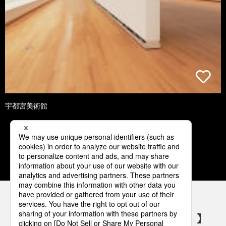
宇都宮美術館
1
2
3
4
5
パナソニックの電気設備 SNSアカウント