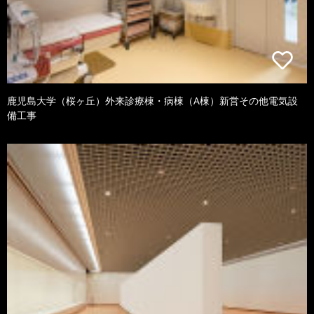
鹿児島大学（桜ヶ丘）外来診療棟・病棟（A棟）新営その他電気設
備工事