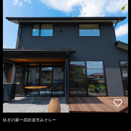
紡ぎの家ー四街道市みそらー