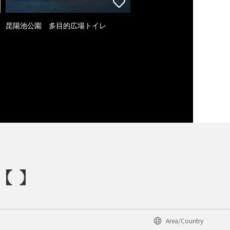
昆陽池公園 多目的広場トイレ
Area/Country