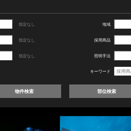
指定なし
地域
指定なし
採用商品
指定なし
照明手法
キーワード
物件検索
部位検索