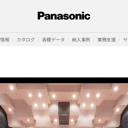
品情報
カタログ
各種データ
納入事例
業務支援
サ