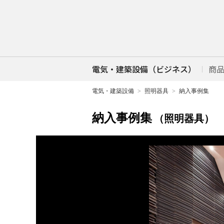
電気・建築設備（ビジネス）
商
電気・建築設備
照明器具
納入事例集
納入事例集
（照明器具）