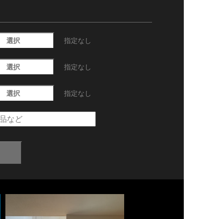
選択
指定なし
選択
指定なし
選択
指定なし