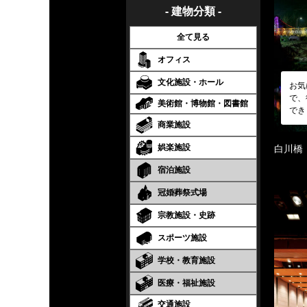
- 建物分類 -
全て見る
オフィス
文化施設・ホール
お気
で、
美術館・博物館・図書館
でき
商業施設
娯楽施設
白川橋
宿泊施設
冠婚葬祭式場
宗教施設・史跡
スポーツ施設
学校・教育施設
医療・福祉施設
交通施設