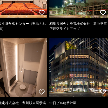
立生涯学習センター（県民ふれ
相馬共同火力発電株式会社 新地発電
館）
所煙突ライトアップ
住宅株式会社 豊川駅東展示場
中日ビル建替計画