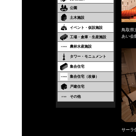
公園
土木施設
イベント・仮設施設
鳥取県
あい会
工場・倉庫・生産施設
農林水産施設
タワー・モニュメント
集合住宅
集合住宅（改修）
戸建住宅
その他
サーラ