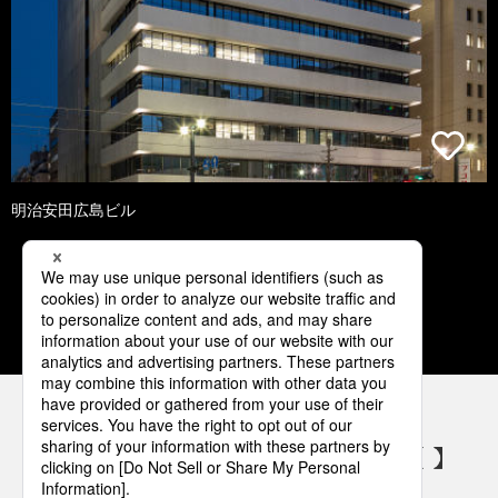
明治安田広島ビル
1
2
3
4
5
パナソニックの電気設備 SNSアカウント