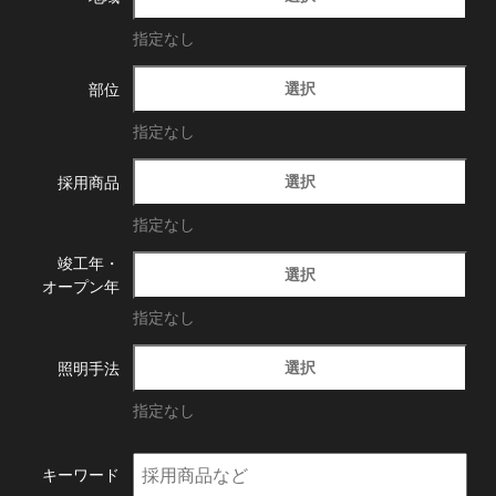
指定なし
選択
部位
指定なし
選択
採用商品
指定なし
竣工年・
選択
オープン年
指定なし
選択
照明手法
指定なし
キーワード