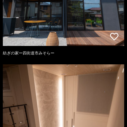
紡ぎの家ー四街道市みそらー