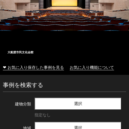
大船渡市民文化会館
❤ お気に入り保存した事例を見る
お気に入り機能について
事例を検索する
選択
建物分類
指定なし
選択
地域