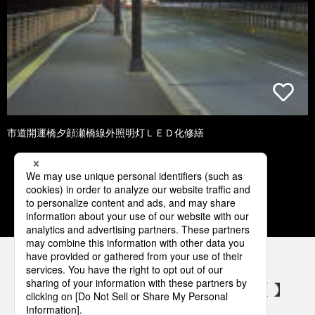
市道開運橋夕顔瀬橋線外照明灯ＬＥＤ化修繕
1
2
3
4
5
パナソニックの電気設備 SNSアカウント