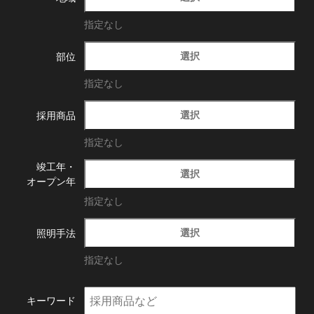
指定なし
選択
部位
指定なし
選択
採用商品
指定なし
竣工年・
選択
オープン年
指定なし
選択
照明手法
指定なし
キーワード