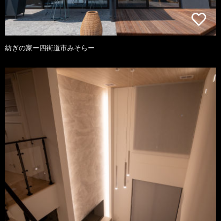
紡ぎの家ー四街道市みそらー