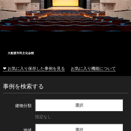
大船渡市民文化会館
❤ お気に入り保存した事例を見る
お気に入り機能について
事例を検索する
選択
建物分類
指定なし
選択
地域