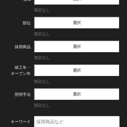
指定なし
選択
部位
指定なし
選択
採用商品
指定なし
竣工年・
選択
オープン年
指定なし
選択
照明手法
指定なし
キーワード