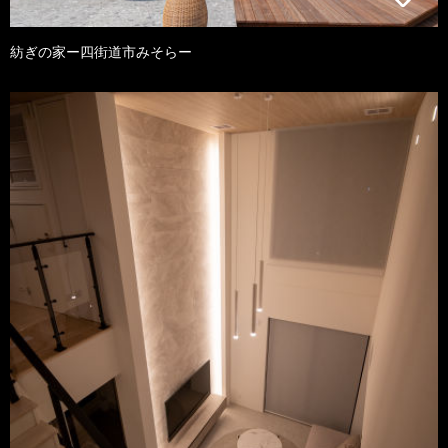
紡ぎの家ー四街道市みそらー