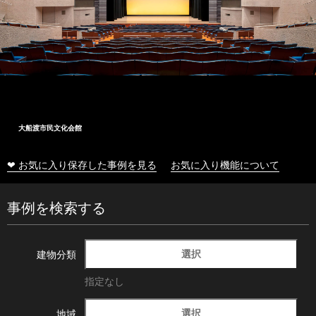
大船渡市民文化会館
❤ お気に入り保存した事例を見る
お気に入り機能について
事例を検索する
選択
建物分類
指定なし
選択
地域