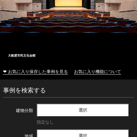
大船渡市民文化会館
❤ お気に入り保存した事例を見る
お気に入り機能について
事例を検索する
選択
建物分類
指定なし
選択
地域