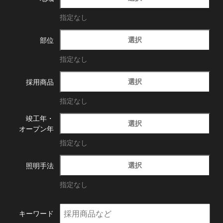
指定なし
選択
部位
指定なし
選択
採用商品
指定なし
竣工年・
選択
オープン年
指定なし
選択
照明手法
指定なし
キーワード