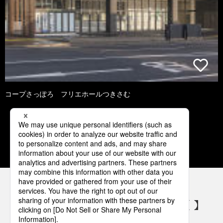
コープさっぽろ フリエホールつきさむ
3
4
5
6
7
パナソニックの電気設備 SNSアカウント