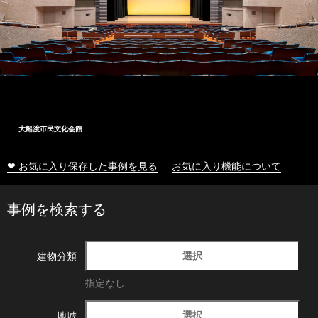
大船渡市民文化会館
❤ お気に入り保存した事例を見る
お気に入り機能について
事例を検索する
選択
建物分類
指定なし
選択
地域