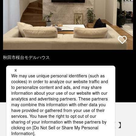
秋田市桜台モデルハウス
1
2
3
4
5
パナソニックの電気設備 SNSアカウント