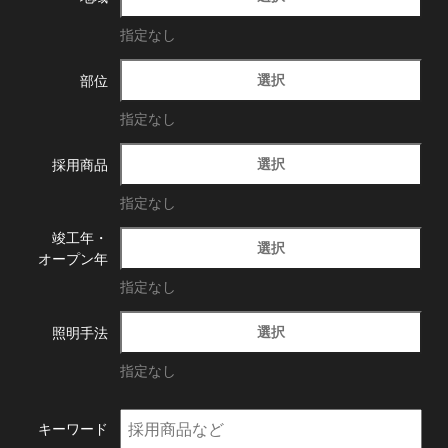
指定なし
選択
部位
指定なし
選択
採用商品
指定なし
竣工年・
選択
オープン年
指定なし
選択
照明手法
指定なし
キーワード