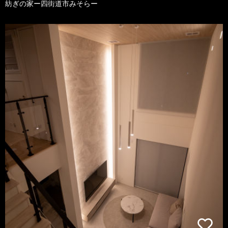
紡ぎの家ー四街道市みそらー