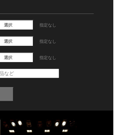
選択
指定なし
選択
指定なし
選択
指定なし