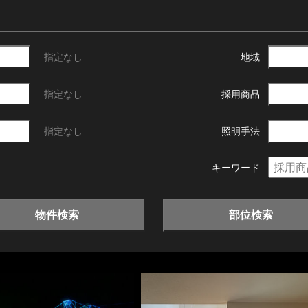
指定なし
地域
指定なし
採用商品
指定なし
照明手法
キーワード
物件検索
部位検索