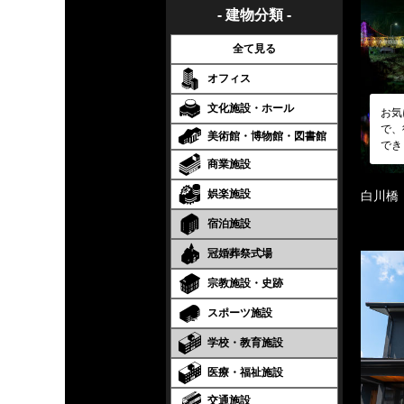
- 建物分類 -
全て見る
オフィス
文化施設・ホール
お気
で、
美術館・博物館・図書館
でき
商業施設
娯楽施設
白川橋
宿泊施設
冠婚葬祭式場
宗教施設・史跡
スポーツ施設
学校・教育施設
医療・福祉施設
交通施設