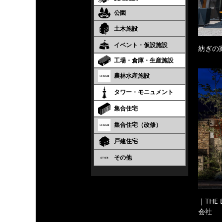
公園
土木施設
イベント・仮設施設
紡ぎの
工場・倉庫・生産施設
農林水産施設
タワー・モニュメント
集合住宅
集合住宅（改修）
戸建住宅
その他
｜THE
会社