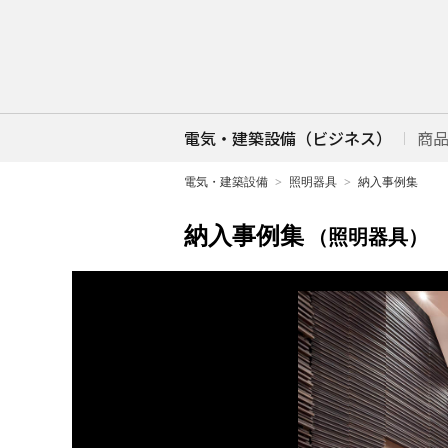
電気・建築設備（ビジネス）
商
電気・建築設備
照明器具
納入事例集
納入事例集
（照明器具）