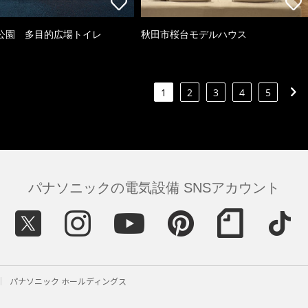
公園 多目的広場トイレ
秋田市桜台モデルハウス
1
2
3
4
5
パナソニックの電気設備 SNSアカウント
パナソニック ホールディングス