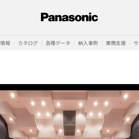
品情報
カタログ
各種データ
納入事例
業務支援
サ