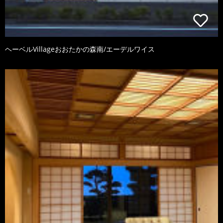
ヘーベルVillageおおたかの森南/エーデルワイス