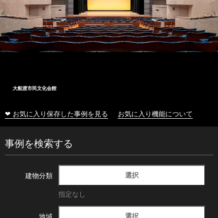
大船渡市民文化会館
❤ お気に入り保存した事例を見る
お気に入り機能について
事例を検索する
選択
建物分類
指定なし
選択
地域