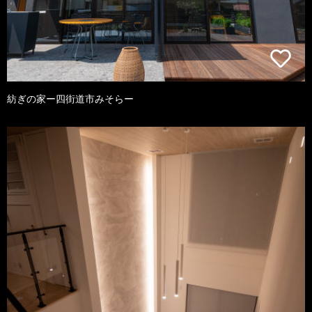
紡ぎの家ー四街道市みそらー