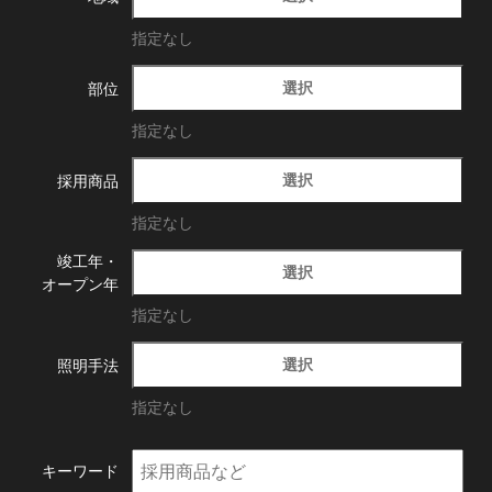
指定なし
選択
部位
指定なし
選択
採用商品
指定なし
竣工年・
選択
オープン年
指定なし
選択
照明手法
指定なし
キーワード