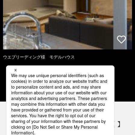
ウエブリーディング様 モデルハウス
1
2
3
4
5
パナソニックの電気設備 SNSアカウント