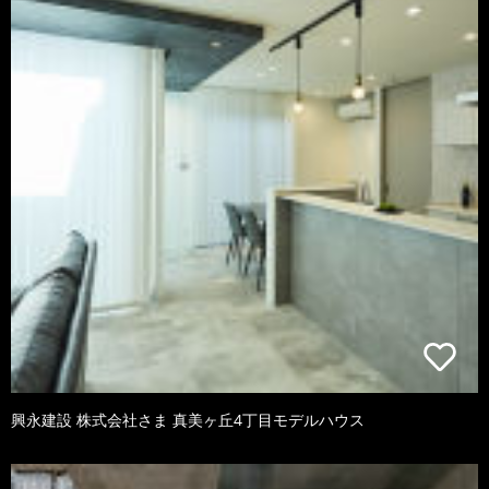
興永建設 株式会社さま 真美ヶ丘4丁目モデルハウス