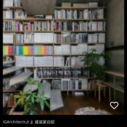
IGArchitectsさま 建築家自邸