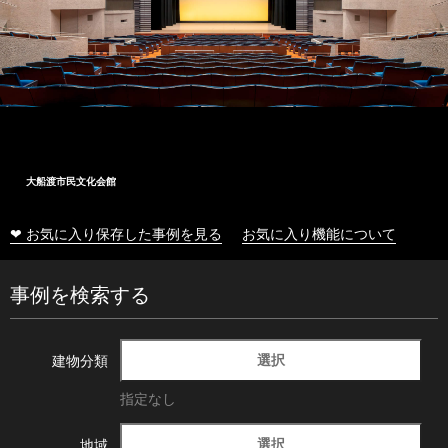
大船渡市民文化会館
❤ お気に入り保存した事例を見る
お気に入り機能について
事例を検索する
選択
建物分類
指定なし
選択
地域