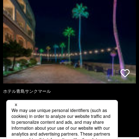
ホテル青島サンクマール
2
3
4
5
6