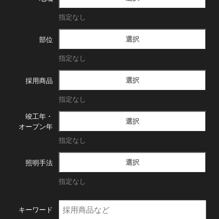
指定なし
選択
部位
指定なし
選択
採用商品
指定なし
竣工年・
選択
オープン年
指定なし
選択
照明手法
指定なし
キーワード