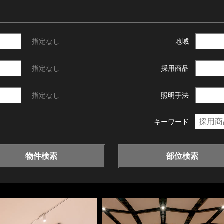
指定なし
地域
指定なし
採用商品
指定なし
照明手法
キーワード
物件検索
部位検索