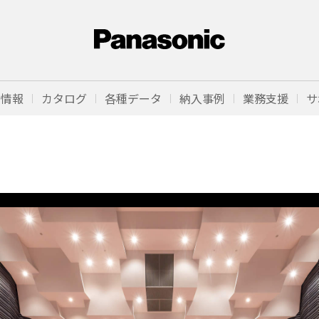
品情報
カタログ
各種データ
納入事例
業務支援
サ