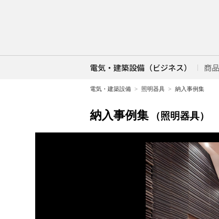
電気・建築設備（ビジネス）
商
電気・建築設備
照明器具
納入事例集
納入事例集
（照明器具）