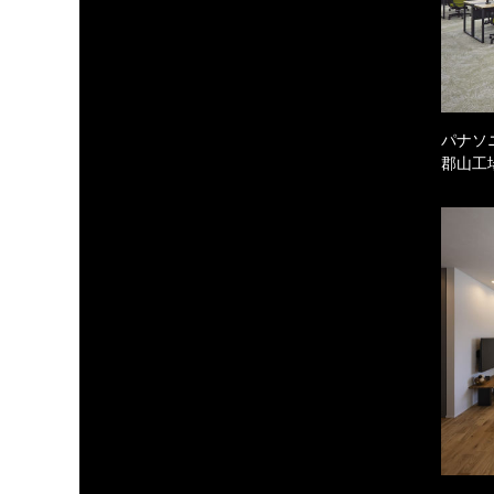
パナソ
郡山工