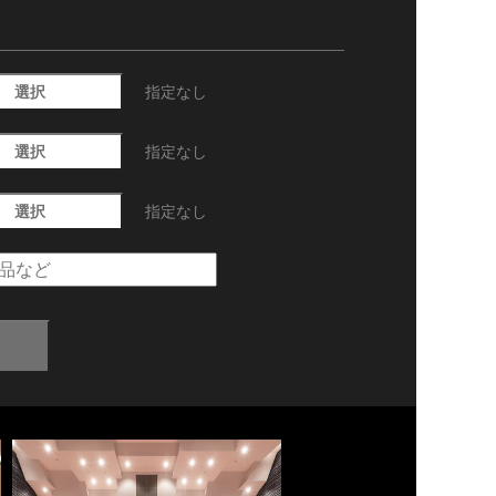
選択
指定なし
選択
指定なし
選択
指定なし