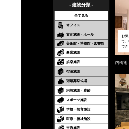
- 建物分類 -
全て見る
オフィス
文化施設・ホール
お気
で、
美術館・博物館・図書館
でき
商業施設
娯楽施設
内橋電
宿泊施設
冠婚葬祭式場
宗教施設・史跡
スポーツ施設
学校・教育施設
医療・福祉施設
交通施設