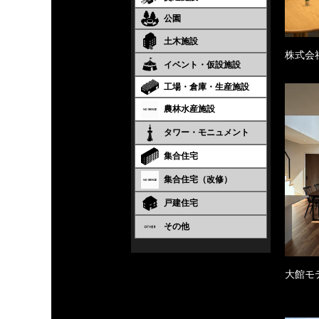
公園
土木施設
株式会
イベント・仮設施設
工場・倉庫・生産施設
農林水産施設
タワー・モニュメント
集合住宅
集合住宅（改修）
戸建住宅
その他
大館モ