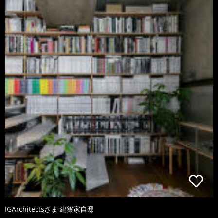
IGArchitectsさま 建築家自邸