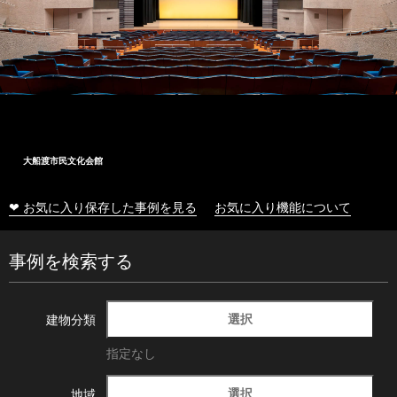
大船渡市民文化会館
❤ お気に入り保存した事例を見る
お気に入り機能について
事例を検索する
選択
建物分類
指定なし
選択
地域