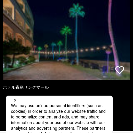
ホテル青島サンクマール
2
3
4
5
6