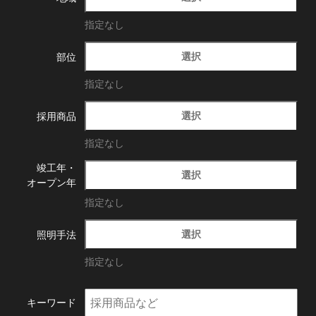
指定なし
選択
部位
指定なし
選択
採用商品
指定なし
竣工年・
選択
オープン年
指定なし
選択
照明手法
指定なし
キーワード