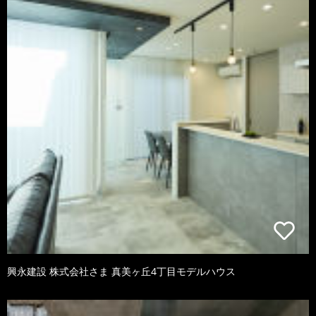
興永建設 株式会社さま 真美ヶ丘4丁目モデルハウス