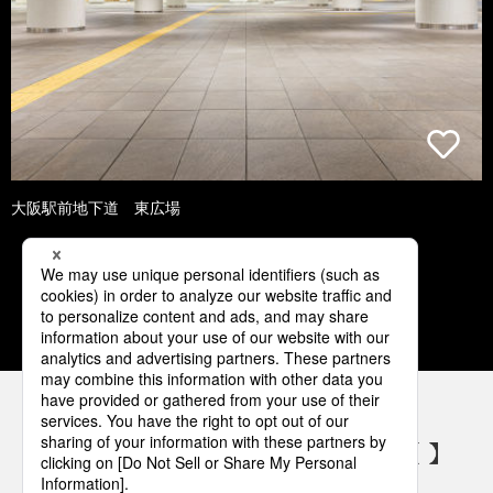
大阪駅前地下道 東広場
1
2
3
4
5
パナソニックの電気設備 SNSアカウント