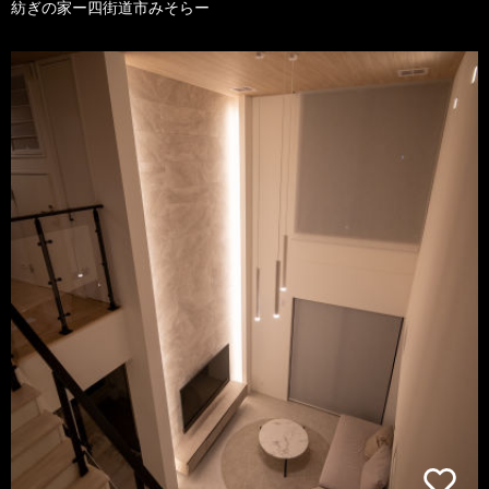
紡ぎの家ー四街道市みそらー