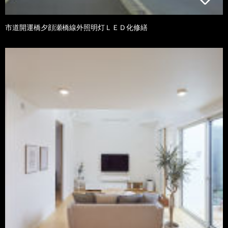
市道開運橋夕顔瀬橋線外照明灯ＬＥＤ化修繕