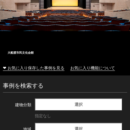
大船渡市民文化会館
❤ お気に入り保存した事例を見る
お気に入り機能について
事例を検索する
選択
建物分類
指定なし
選択
地域