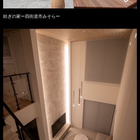
紡ぎの家ー四街道市みそらー