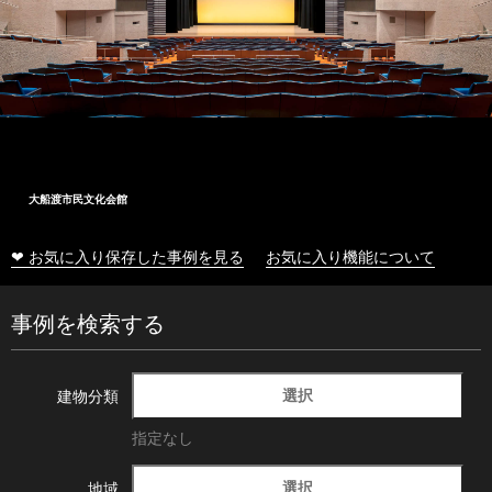
大船渡市民文化会館
❤ お気に入り保存した事例を見る
お気に入り機能について
事例を検索する
選択
建物分類
指定なし
選択
地域