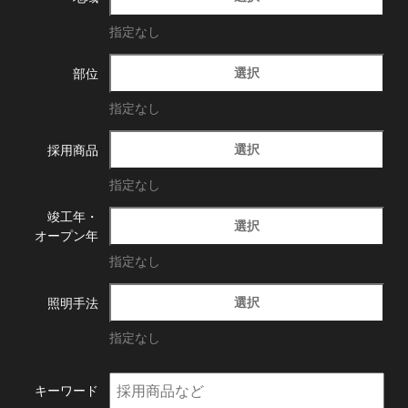
指定なし
選択
部位
指定なし
選択
採用商品
指定なし
竣工年・
選択
オープン年
指定なし
選択
照明手法
指定なし
キーワード