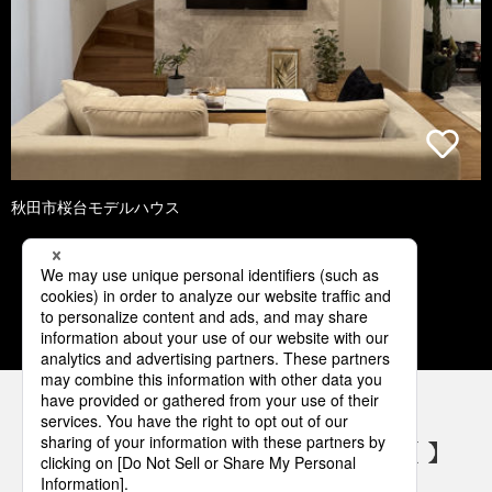
秋田市桜台モデルハウス
1
2
3
4
5
パナソニックの電気設備 SNSアカウント