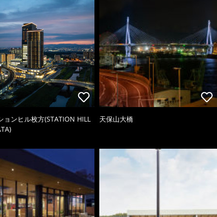
ョンヒル枚方(STATION HILL
天保山大橋
TA)