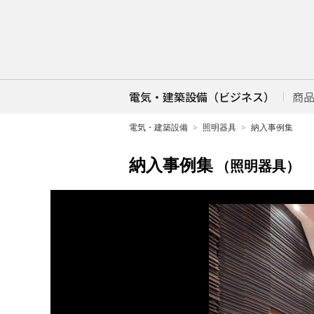
電気・建築設備（ビジネス）
商
電気・建築設備
照明器具
納入事例集
納入事例集
（照明器具）