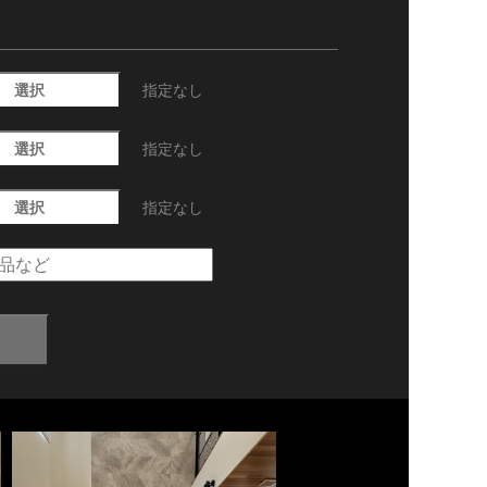
選択
指定なし
選択
指定なし
選択
指定なし