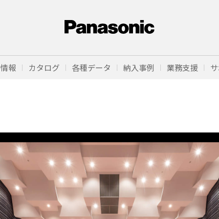
品情報
カタログ
各種データ
納入事例
業務支援
サ