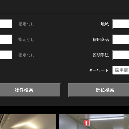
指定なし
地域
指定なし
採用商品
指定なし
照明手法
キーワード
物件検索
部位検索