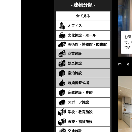
- 建物分類 -
全て見る
オフィス
文化施設・ホール
お気
で、
美術館・博物館・図書館
でき
商業施設
娯楽施設
ｍｉｅ
宿泊施設
冠婚葬祭式場
宗教施設・史跡
スポーツ施設
学校・教育施設
医療・福祉施設
交通施設