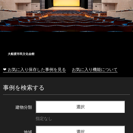
大船渡市民文化会館
❤ お気に入り保存した事例を見る
お気に入り機能について
事例を検索する
選択
建物分類
指定なし
選択
地域