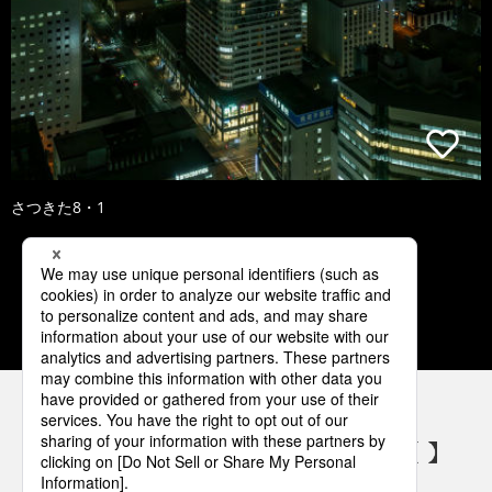
さつきた8・1
1
2
3
4
5
パナソニックの電気設備 SNSアカウント