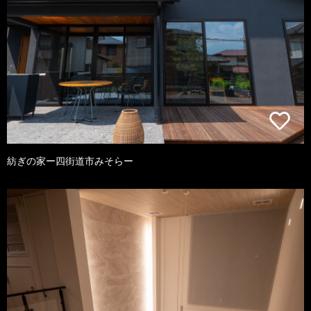
紡ぎの家ー四街道市みそらー