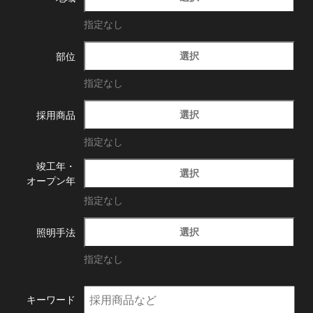
指定なし
選択
部位
指定なし
選択
採用商品
指定なし
竣工年・
選択
オープン年
指定なし
選択
照明手法
指定なし
キーワード