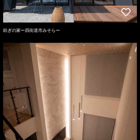
紡ぎの家ー四街道市みそらー