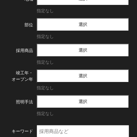
指定なし
選択
部位
指定なし
選択
採用商品
指定なし
竣工年・
選択
オープン年
指定なし
選択
照明手法
指定なし
キーワード