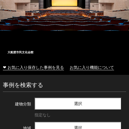
大船渡市民文化会館
❤ お気に入り保存した事例を見る
お気に入り機能について
事例を検索する
選択
建物分類
指定なし
選択
地域