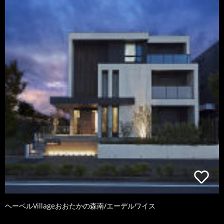
ヘーベルVillageおおたかの森南/エーデルワイス