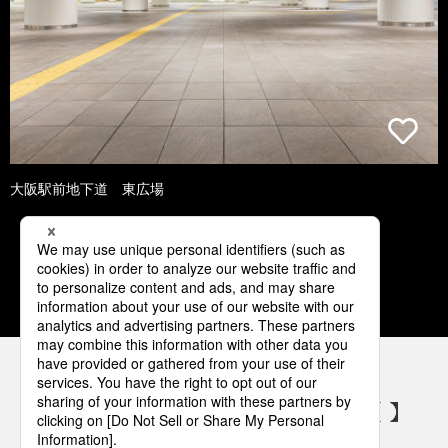
大阪駅前地下道 東広場
1
2
3
4
5
パナソニックの電気設備 SNSアカウント