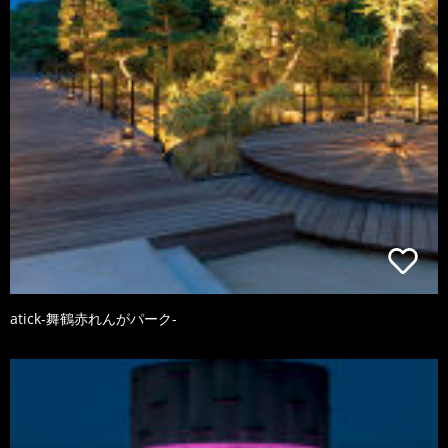
atick-舞鶴赤れんがパーク-