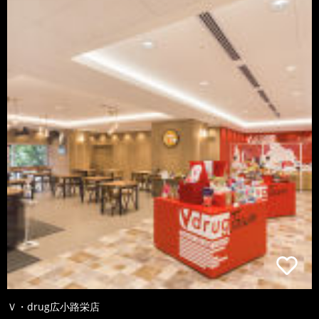
Ｖ・drug広小路栄店