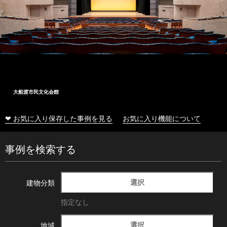
大船渡市民文化会館
❤ お気に入り保存した事例を見る
お気に入り機能について
事例を検索する
選択
建物分類
指定なし
選択
地域