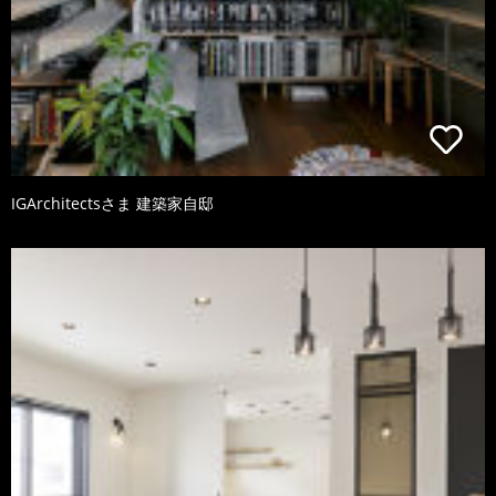
IGArchitectsさま 建築家自邸