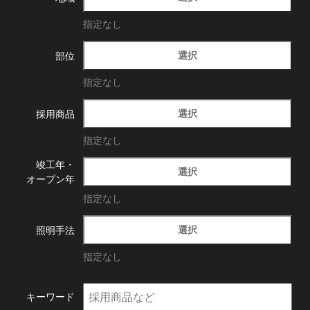
指定なし
選択
部位
指定なし
選択
採用商品
指定なし
竣工年・
選択
オープン年
指定なし
選択
照明手法
指定なし
キーワード