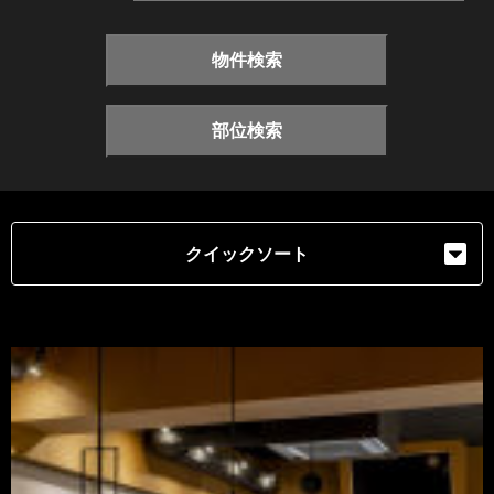
物件検索
部位検索
クイックソート