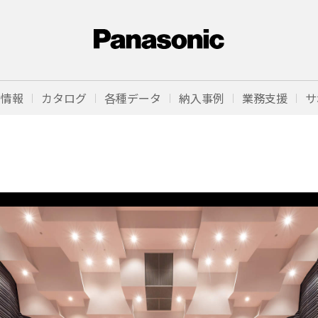
品情報
カタログ
各種データ
納入事例
業務支援
サ