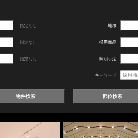
指定なし
地域
指定なし
採用商品
指定なし
照明手法
キーワード
物件検索
部位検索