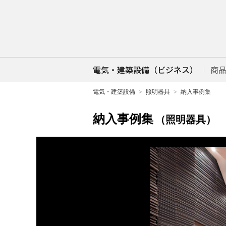
電気・建築設備（ビジネス）
商
電気・建築設備
照明器具
納入事例集
納入事例集
（照明器具）