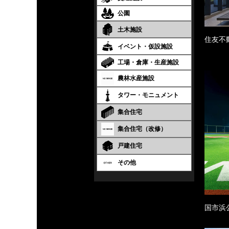
公園
土木施設
住友不
イベント・仮設施設
工場・倉庫・生産施設
農林水産施設
タワー・モニュメント
集合住宅
集合住宅（改修）
戸建住宅
その他
国市浜