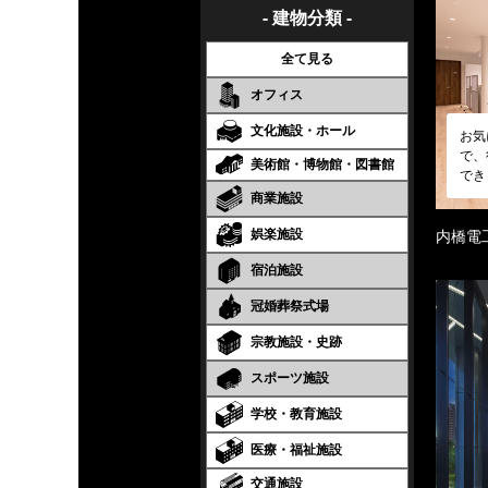
- 建物分類 -
全て見る
オフィス
文化施設・ホール
お気
で、
美術館・博物館・図書館
でき
商業施設
娯楽施設
内橋電
宿泊施設
冠婚葬祭式場
宗教施設・史跡
スポーツ施設
学校・教育施設
医療・福祉施設
交通施設