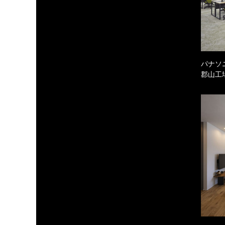
パナソ
郡山工