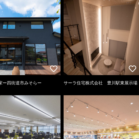
家ー四街道市みそらー
サーラ住宅株式会社 豊川駅東展示場