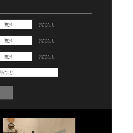
選択
指定なし
選択
指定なし
選択
指定なし