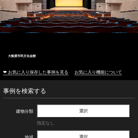
大船渡市民文化会館
❤ お気に入り保存した事例を見る
お気に入り機能について
事例を検索する
選択
建物分類
指定なし
選択
地域