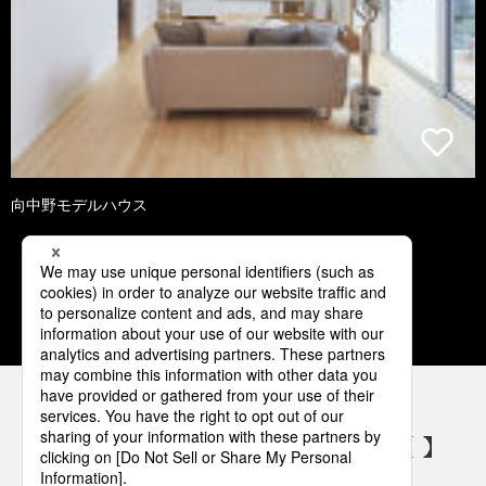
向中野モデルハウス
1
2
3
4
5
パナソニックの電気設備 SNSアカウント