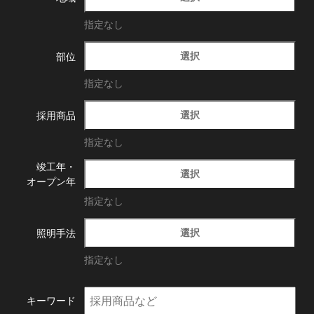
指定なし
選択
部位
指定なし
選択
採用商品
指定なし
竣工年・
選択
オープン年
指定なし
選択
照明手法
指定なし
キーワード