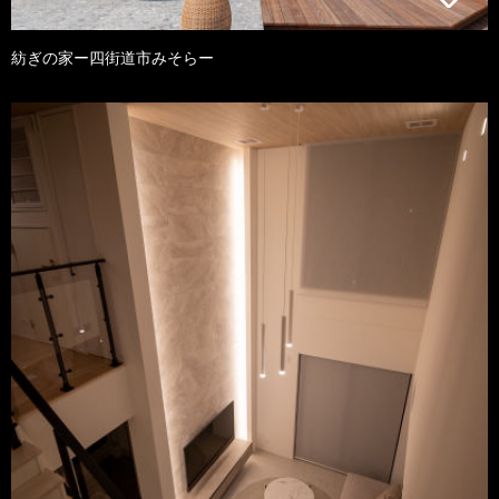
紡ぎの家ー四街道市みそらー