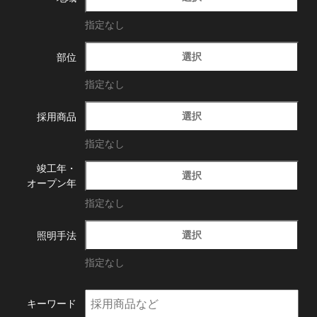
指定なし
選択
部位
指定なし
選択
採用商品
指定なし
竣工年・
選択
オープン年
指定なし
選択
照明手法
指定なし
キーワード