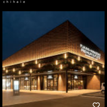
ｃｈｉｈａｌｅ