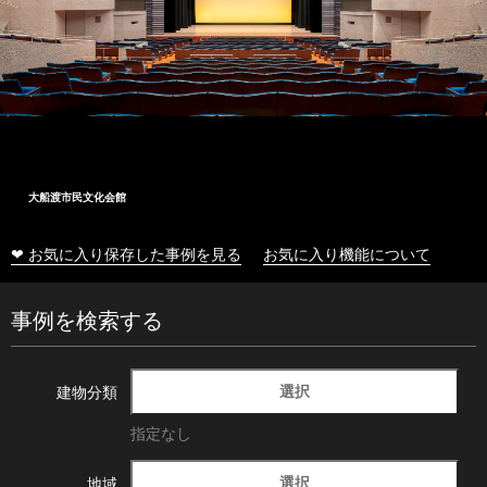
大船渡市民文化会館
❤ お気に入り保存した事例を見る
お気に入り機能について
事例を検索する
選択
建物分類
指定なし
選択
地域