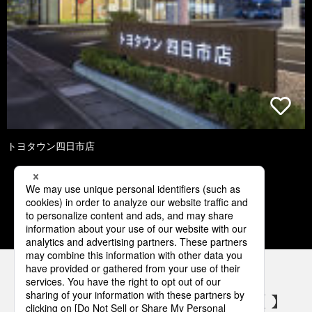
トヨタウン四日市店
4
5
6
7
8
パナソニックの電気設備 SNSアカウント