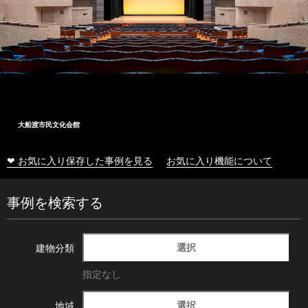
大船渡市民文化会館
❤ お気に入り保存した事例を見る
お気に入り機能について
事例を検索する
選択
建物分類
指定なし
選択
地域