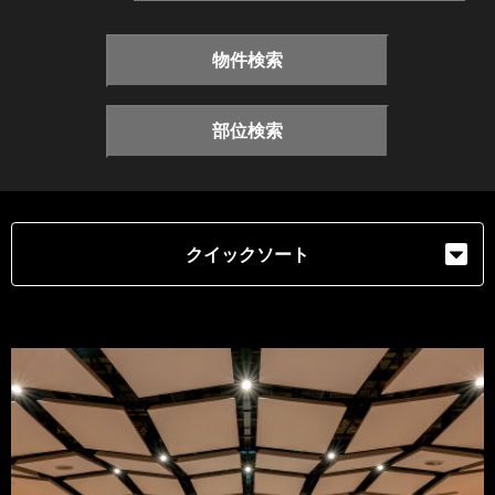
物件検索
部位検索
クイックソート