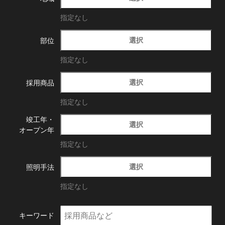
指定なし
選択
部位
指定なし
選択
採用商品
指定なし
竣工年・
選択
オープン年
指定なし
選択
照明手法
指定なし
キーワード