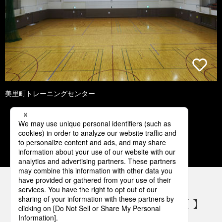
美里町トレーニングセンター
1
2
3
4
5
パナソニックの電気設備 SNSアカウント