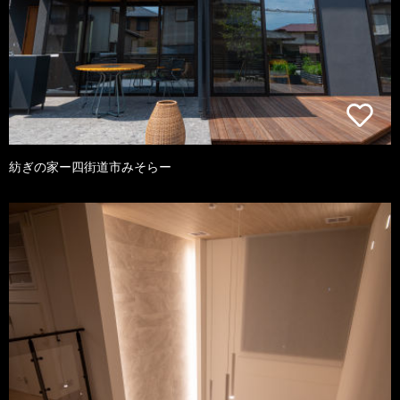
紡ぎの家ー四街道市みそらー