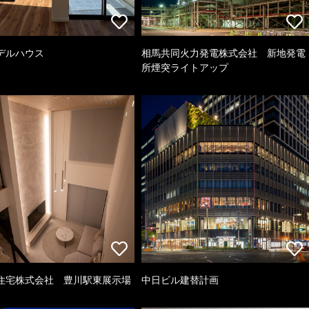
デルハウス
相馬共同火力発電株式会社 新地発電
所煙突ライトアップ
住宅株式会社 豊川駅東展示場
中日ビル建替計画