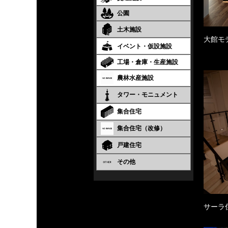
公園
土木施設
大館モ
イベント・仮設施設
工場・倉庫・生産施設
農林水産施設
タワー・モニュメント
集合住宅
集合住宅（改修）
戸建住宅
その他
サーラ