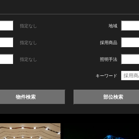
指定なし
地域
指定なし
採用商品
指定なし
照明手法
キーワード
物件検索
部位検索