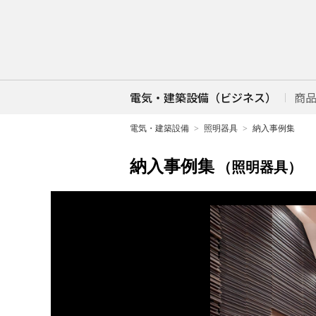
電気・建築設備（ビジネス）
商
電気・建築設備
照明器具
納入事例集
納入事例集
（照明器具）