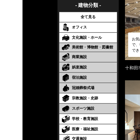
- 建物分類 -
全て見る
オフィス
文化施設・ホール
お気
で、
美術館・博物館・図書館
でき
商業施設
娯楽施設
十和田
宿泊施設
冠婚葬祭式場
宗教施設・史跡
スポーツ施設
学校・教育施設
医療・福祉施設
交通施設