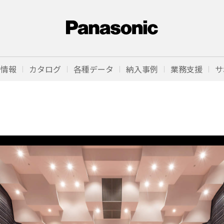
品情報
カタログ
各種データ
納入事例
業務支援
サ