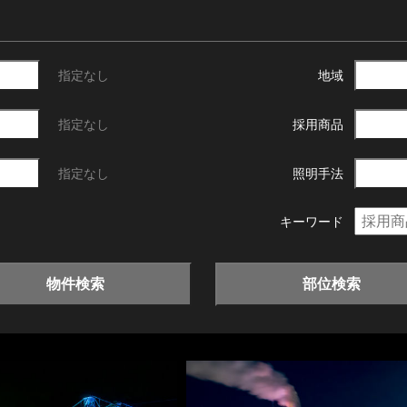
指定なし
地域
指定なし
採用商品
指定なし
照明手法
キーワード
物件検索
部位検索