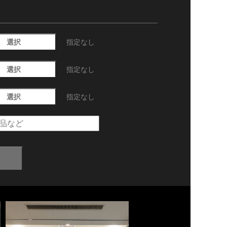
選択
指定なし
選択
指定なし
選択
指定なし