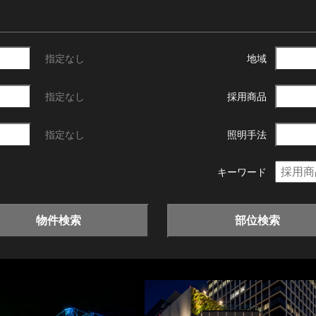
指定なし
地域
指定なし
採用商品
指定なし
照明手法
キーワード
物件検索
部位検索