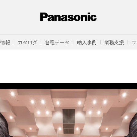
品情報
カタログ
各種データ
納入事例
業務支援
サ