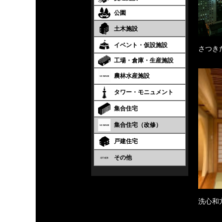
公園
土木施設
イベント・仮設施設
さつき
工場・倉庫・生産施設
農林水産施設
タワー・モニュメント
集合住宅
集合住宅（改修）
戸建住宅
その他
洗心和