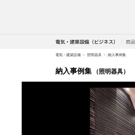
電気・建築設備（ビジネス）
商
電気・建築設備
照明器具
納入事例集
納入事例集
（照明器具）