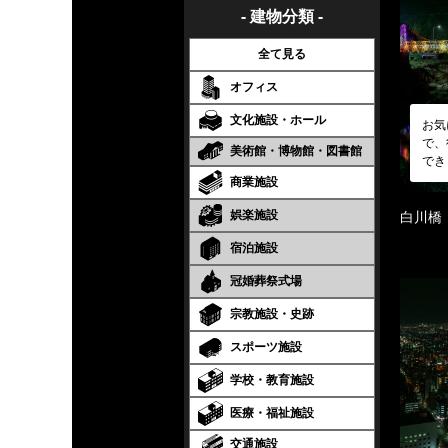
- 建物分類 -
全て見る
オフィス
文化施設・ホール
お気
で、
美術館・博物館・図書館
でき
商業施設
娯楽施設
白川橋
宿泊施設
冠婚葬祭式場
宗教施設・史跡
スポーツ施設
学校・教育施設
医療・福祉施設
交通施設