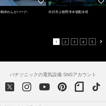
k-舞鶴赤れんがパーク-
向日市上植野浄水場配水塔
1
2
3
4
5
パナソニックの電気設備 SNSアカウント