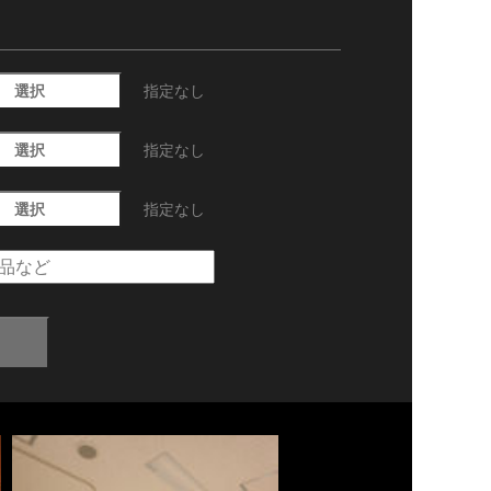
選択
指定なし
選択
指定なし
選択
指定なし