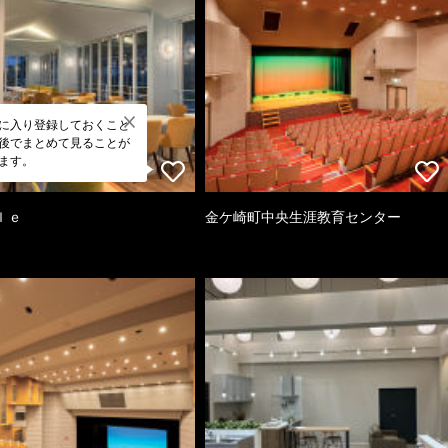
に入り登録しておくこと
後でまとめて見ることが
ます。
ｌｅ
金ケ崎町中央生涯教育センター