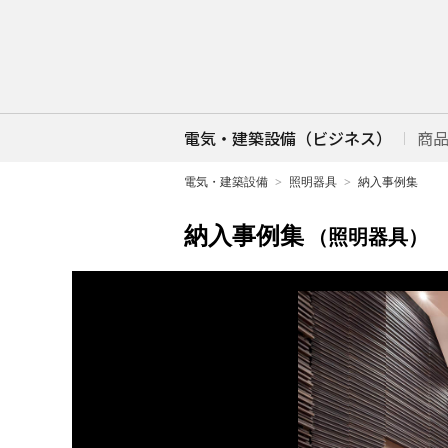
電気・建築設備（ビジネス）
商
電気・建築設備
照明器具
納入事例集
納入事例集
（照明器具）