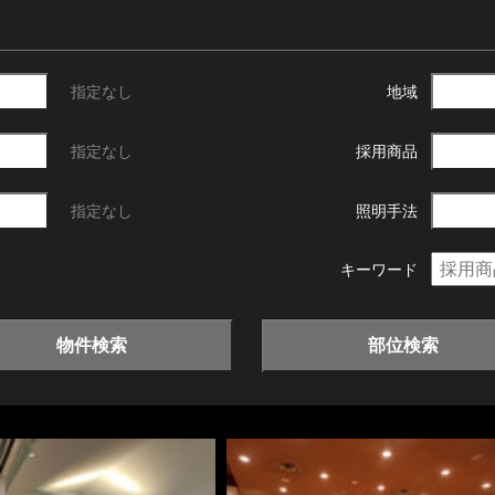
指定なし
地域
指定なし
採用商品
指定なし
照明手法
キーワード
物件検索
部位検索