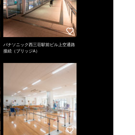
パナソニック西三荘駅前ビル上空通路
接続（ブリッジA）