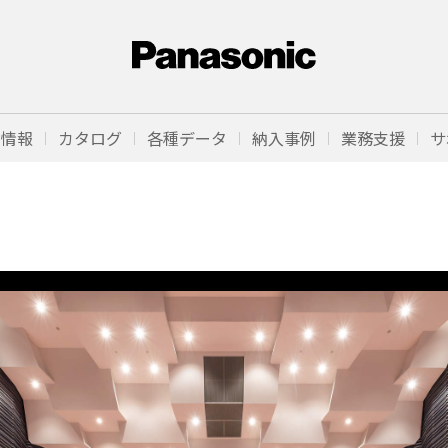
品情報
カタログ
各種データ
納入事例
業務支援
サ