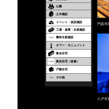
公園
土木施設
イベント・仮設施設
門真市
工場・倉庫・生産施設
農林水産施設
タワー・モニュメント
集合住宅
集合住宅（改修）
戸建住宅
その他
八戸市