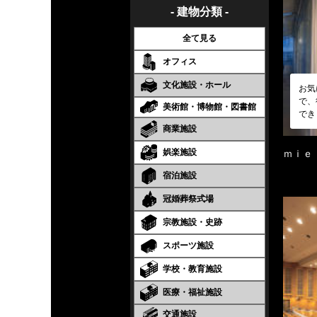
- 建物分類 -
全て見る
オフィス
文化施設・ホール
お気
で、
美術館・博物館・図書館
でき
商業施設
娯楽施設
ｍｉｅ
宿泊施設
冠婚葬祭式場
宗教施設・史跡
スポーツ施設
学校・教育施設
医療・福祉施設
交通施設